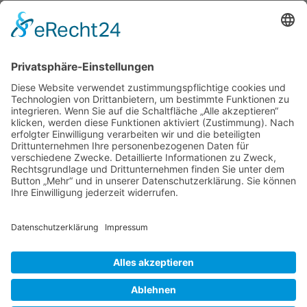
Ihre Vorteile auf einen blick:
einen umfangreichen Kurzwaren-Sortiment
einen optimalen Beratungsservice
problemlose Bestellung auch per Telefon oder Fax
schnelle Lieferung mit UPS
keine Mindestabnahmemengen
Reparatur von Haushaltsnähmaschinen aller
Fabrikate
Versandkosten
AGB
Datenschutz
Impressum
Nähmaschinen
Wichtige Infos
Copyright © 2014 Nähmaschinen Senci