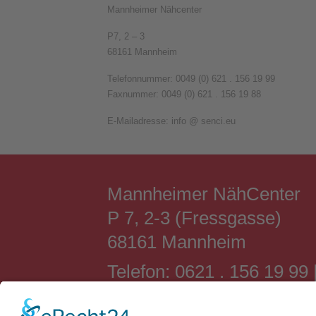
Mannheimer Nähcenter
P7, 2 – 3
68161 Mannheim
Telefonnummer: 0049 (0) 621 . 156 19 99
Faxnummer: 0049 (0) 621 . 156 19 88
E-Mailadresse: info @ senci.eu
Mannheimer NähCenter
P 7, 2-3 (Fressgasse)
68161 Mannheim
Telefon: 0621 . 156 19 99 
Öffnungszeiten: