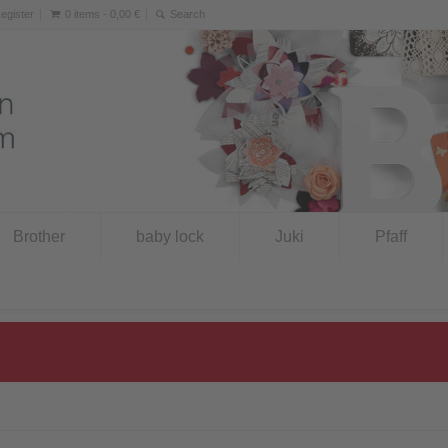
Register
0 items -
0,00
€
Brother
baby lock
Juki
Pfaff