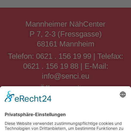
Mannheimer NähCenter
P 7, 2-3 (Fressgasse)
68161 Mannheim
Telefon: 0621 . 156 19 99 | Telefax:
0621 . 156 19 88 | E-Mail:
info@senci.eu
Öffnungszeiten:
Montag, Dienstag, Donnerstag,
Freitag von: 09:00 Uhr bis 19:00
Uhr
Mittwoch von: 09:00 Uhr bis 20:00