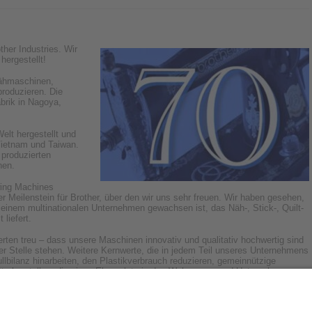
ther Industries. Wir
ergestellt!
nähmaschinen,
produzieren. Die
brik in Nagoya,
elt hergestellt und
 Vietnam und Taiwan.
 produzierten
nen.
wing Machines
 Meilenstein für Brother, über den wir uns sehr freuen. Wir haben gesehen,
einem multinationalen Unternehmen gewachsen ist, das Näh-, Stick-, Quilt-
liefert.
ten treu – dass unsere Maschinen innovativ und qualitativ hochwertig sind
r Stelle stehen. Weitere Kernwerte, die in jedem Teil unseres Unternehmens
llbilanz hinarbeiten, den Plastikverbrauch reduzieren, gemeinnützige
räte herstellen, die einen Ehrenplatz in den Wohnungen und Unternehmen
, dass wir unseren Kunden stets zur Seite stehen wollen. Auf diesem