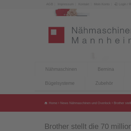
AGB
Impressum
Kontakt
Mein Konto
Login / 
Nähmaschinen
Bernina
Bügelsysteme
Zubehör
Home
News Nähmaschinen und Overlock
Brother stel
Brother stellt die 70 mill