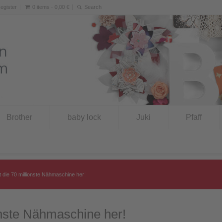
Register
0 items -
0,00
€
Brother
baby lock
Juki
Pfaff
lt die 70 millionste Nähmaschine her!
ionste Nähmaschine her!