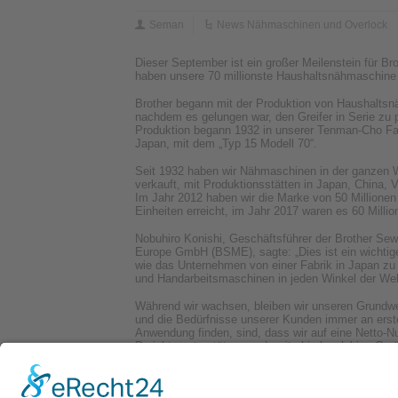
Seman
News Nähmaschinen und Overlock
Dieser September ist ein großer Meilenstein für Bro
haben unsere 70 millionste Haushaltsnähmaschine h
Brother begann mit der Produktion von Haushalts
nachdem es gelungen war, den Greifer in Serie zu 
Produktion begann 1932 in unserer Tenman-Cho Fa
Japan, mit dem „Typ 15 Modell 70“.
Seit 1932 haben wir Nähmaschinen in der ganzen W
verkauft, mit Produktionsstätten in Japan, China,
Im Jahr 2012 haben wir die Marke von 50 Millionen
Einheiten erreicht, im Jahr 2017 waren es 60 Millio
Nobuhiro Konishi, Geschäftsführer der Brother Se
Europe GmbH (BSME), sagte: „Dies ist ein wichtiger
wie das Unternehmen von einer Fabrik in Japan zu 
und Handarbeitsmaschinen in jeden Winkel der Welt 
Während wir wachsen, bleiben wir unseren Grundwer
und die Bedürfnisse unserer Kunden immer an erste
Anwendung finden, sind, dass wir auf eine Netto-Nu
Projekte unterstützen und weiterhin langlebige Ge
unserer Kunden einnehmen.
Unser Leitsatz lautet „At your side“, was bedeutet