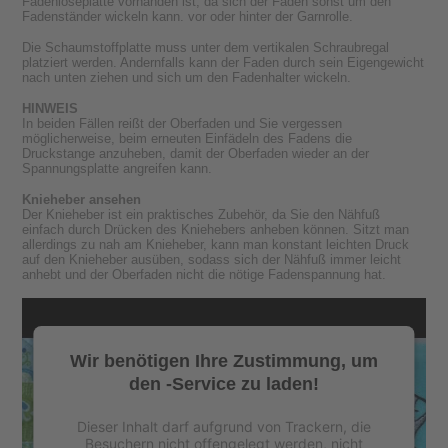
Fadenlöseplatte vorhanden ist, da sich der Faden sonst um den
Fadenständer wickeln kann. vor oder hinter der Garnrolle.
Die Schaumstoffplatte muss unter dem vertikalen Schraubregal
platziert werden. Andernfalls kann der Faden durch sein Eigengewicht
nach unten ziehen und sich um den Fadenhalter wickeln.
HINWEIS
In beiden Fällen reißt der Oberfaden und Sie vergessen
möglicherweise, beim erneuten Einfädeln des Fadens die
Druckstange anzuheben, damit der Oberfaden wieder an der
Spannungsplatte angreifen kann.
Knieheber ansehen
Der Knieheber ist ein praktisches Zubehör, da Sie den Nähfuß
einfach durch Drücken des Kniehebers anheben können. Sitzt man
allerdings zu nah am Knieheber, kann man konstant leichten Druck
auf den Knieheber ausüben, sodass sich der Nähfuß immer leicht
anhebt und der Oberfaden nicht die nötige Fadenspannung hat.
Wir benötigen Ihre Zustimmung, um
den -Service zu laden!
Dieser Inhalt darf aufgrund von Trackern, die
Besuchern nicht offengelegt werden, nicht