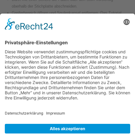
oberhalb der Stichplatte abschneiden.
Greiferbereich öffnen und Spulenkapsel entfernen. Das Tutorial
„Reinigen und ölen“
Ihrer jeweiligen Maschine
zeigt Ihnen wie.
Kontrollieren, ob sich verwickelte Fäden im Greiferbereich
befinden, dazu den Greifer herausnehmen.
Vorsichtig versuchen, die Blockade durch eine vorwärts
Drehbewegung des Handrads zu lösen.
Stichplatte entfernen und kontrollieren, ob verwickelte Fäden unter
der Stichplatte liegen und diese entfernen.
Greifer, Spulenkapsel, Spule und Stichplatte wiedereinsetzten.
Prüfen, ob der Oberfaden richtig eingefädelt wurde, gegebenenfalls
nochmals den Oberfaden neu einfädeln.
Versandkosten
AGB
Datenschutz
Impressum
Nähmaschinen
Wichtige Infos
Copyright © 2014 Nähmaschinen Senci