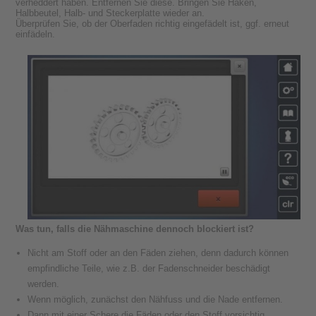
verheddert haben. Entfernen Sie diese. Bringen Sie Haken,
Halbbeutel, Halb- und Steckerplatte wieder an.
Überprüfen Sie, ob der Oberfaden richtig eingefädelt ist, ggf. erneut
einfädeln.
Was tun, falls die Nähmaschine dennoch blockiert ist?
Nicht am Stoff oder an den Fäden ziehen, denn dadurch können
empfindliche Teile, wie z.B. der Fadenschneider beschädigt
werden.
Wenn möglich, zunächst den Nähfuss und die Nade entfernen.
Dann mit einer Schere die Fäden oder den Stoff vorsichtig