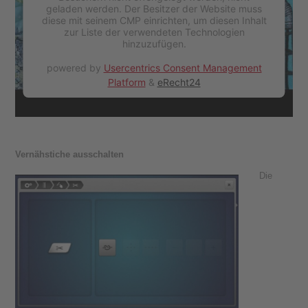
geladen werden. Der Besitzer der Website muss
diese mit seinem CMP einrichten, um diesen Inhalt
zur Liste der verwendeten Technologien
hinzuzufügen.
powered by
Usercentrics Consent Management
Platform
&
eRecht24
Vernähstiche ausschalten
Die