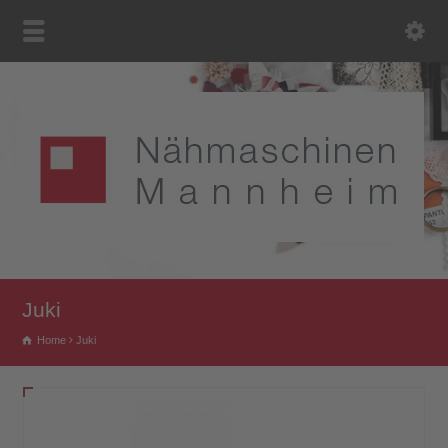
Juki
Home
Juki