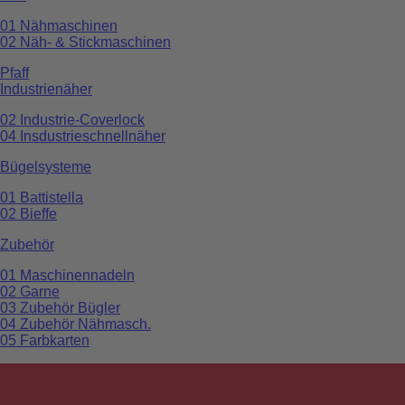
01 Nähmaschinen
02 Näh- & Stickmaschinen
Pfaff
Industrienäher
02 Industrie-Coverlock
04 Insdustrieschnellnäher
Bügelsysteme
01 Battistella
02 Bieffe
Zubehör
01 Maschinennadeln
02 Garne
03 Zubehör Bügler
04 Zubehör Nähmasch.
05 Farbkarten