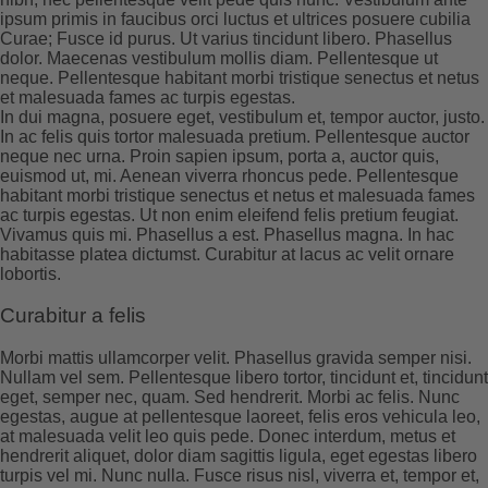
ipsum primis in faucibus orci luctus et ultrices posuere cubilia
Curae; Fusce id purus. Ut varius tincidunt libero. Phasellus
dolor. Maecenas vestibulum mollis diam. Pellentesque ut
neque. Pellentesque habitant morbi tristique senectus et netus
et malesuada fames ac turpis egestas.
In dui magna, posuere eget, vestibulum et, tempor auctor, justo.
In ac felis quis tortor malesuada pretium. Pellentesque auctor
neque nec urna. Proin sapien ipsum, porta a, auctor quis,
euismod ut, mi. Aenean viverra rhoncus pede. Pellentesque
habitant morbi tristique senectus et netus et malesuada fames
ac turpis egestas. Ut non enim eleifend felis pretium feugiat.
Vivamus quis mi. Phasellus a est. Phasellus magna. In hac
habitasse platea dictumst. Curabitur at lacus ac velit ornare
lobortis.
Curabitur a felis
Morbi mattis ullamcorper velit. Phasellus gravida semper nisi.
Nullam vel sem. Pellentesque libero tortor, tincidunt et, tincidunt
eget, semper nec, quam. Sed hendrerit. Morbi ac felis. Nunc
egestas, augue at pellentesque laoreet, felis eros vehicula leo,
at malesuada velit leo quis pede. Donec interdum, metus et
hendrerit aliquet, dolor diam sagittis ligula, eget egestas libero
turpis vel mi. Nunc nulla. Fusce risus nisl, viverra et, tempor et,