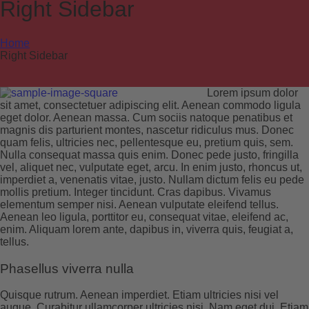
Right Sidebar
Home
Right Sidebar
Lorem ipsum dolor
sit amet, consectetuer adipiscing elit. Aenean commodo ligula
eget dolor. Aenean massa. Cum sociis natoque penatibus et
magnis dis parturient montes, nascetur ridiculus mus. Donec
quam felis, ultricies nec, pellentesque eu, pretium quis, sem.
Nulla consequat massa quis enim. Donec pede justo, fringilla
vel, aliquet nec, vulputate eget, arcu. In enim justo, rhoncus ut,
imperdiet a, venenatis vitae, justo. Nullam dictum felis eu pede
mollis pretium. Integer tincidunt. Cras dapibus. Vivamus
elementum semper nisi. Aenean vulputate eleifend tellus.
Aenean leo ligula, porttitor eu, consequat vitae, eleifend ac,
enim. Aliquam lorem ante, dapibus in, viverra quis, feugiat a,
tellus.
Phasellus viverra nulla
Quisque rutrum. Aenean imperdiet. Etiam ultricies nisi vel
augue. Curabitur ullamcorper ultricies nisi. Nam eget dui. Etiam