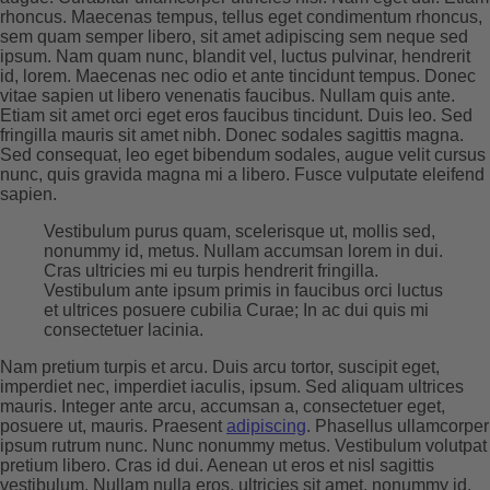
rhoncus. Maecenas tempus, tellus eget condimentum rhoncus,
sem quam semper libero, sit amet adipiscing sem neque sed
ipsum. Nam quam nunc, blandit vel, luctus pulvinar, hendrerit
id, lorem. Maecenas nec odio et ante tincidunt tempus. Donec
vitae sapien ut libero venenatis faucibus. Nullam quis ante.
Etiam sit amet orci eget eros faucibus tincidunt. Duis leo. Sed
fringilla mauris sit amet nibh. Donec sodales sagittis magna.
Sed consequat, leo eget bibendum sodales, augue velit cursus
nunc, quis gravida magna mi a libero. Fusce vulputate eleifend
sapien.
Vestibulum purus quam, scelerisque ut, mollis sed,
nonummy id, metus. Nullam accumsan lorem in dui.
Cras ultricies mi eu turpis hendrerit fringilla.
Vestibulum ante ipsum primis in faucibus orci luctus
et ultrices posuere cubilia Curae; In ac dui quis mi
consectetuer lacinia.
Nam pretium turpis et arcu. Duis arcu tortor, suscipit eget,
imperdiet nec, imperdiet iaculis, ipsum. Sed aliquam ultrices
mauris. Integer ante arcu, accumsan a, consectetuer eget,
posuere ut, mauris. Praesent
adipiscing
. Phasellus ullamcorper
ipsum rutrum nunc. Nunc nonummy metus. Vestibulum volutpat
pretium libero. Cras id dui. Aenean ut eros et nisl sagittis
vestibulum. Nullam nulla eros, ultricies sit amet, nonummy id,