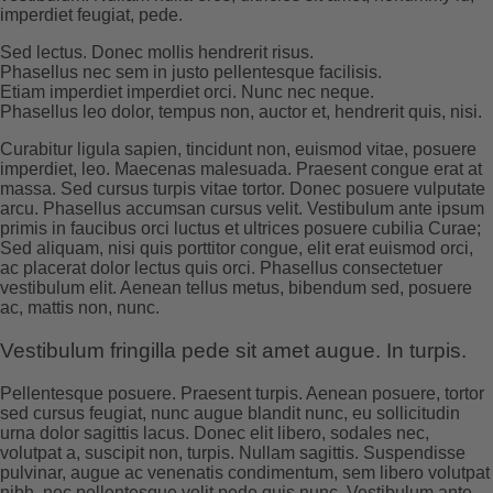
imperdiet feugiat, pede.
Sed lectus. Donec mollis hendrerit risus.
Phasellus nec sem in justo pellentesque facilisis.
Etiam imperdiet imperdiet orci. Nunc nec neque.
Phasellus leo dolor, tempus non, auctor et, hendrerit quis, nisi.
Curabitur ligula sapien, tincidunt non, euismod vitae, posuere
imperdiet, leo. Maecenas malesuada. Praesent congue erat at
massa. Sed cursus turpis vitae tortor. Donec posuere vulputate
arcu. Phasellus accumsan cursus velit. Vestibulum ante ipsum
primis in faucibus orci luctus et ultrices posuere cubilia Curae;
Sed aliquam, nisi quis porttitor congue, elit erat euismod orci,
ac placerat dolor lectus quis orci. Phasellus consectetuer
vestibulum elit. Aenean tellus metus, bibendum sed, posuere
ac, mattis non, nunc.
Vestibulum fringilla pede sit amet augue. In turpis.
Pellentesque posuere. Praesent turpis. Aenean posuere, tortor
sed cursus feugiat, nunc augue blandit nunc, eu sollicitudin
urna dolor sagittis lacus. Donec elit libero, sodales nec,
volutpat a, suscipit non, turpis. Nullam sagittis. Suspendisse
pulvinar, augue ac venenatis condimentum, sem libero volutpat
nibh, nec pellentesque velit pede quis nunc. Vestibulum ante