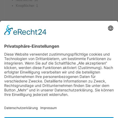
Knopflöcher: 1
Standardzubehör
Rücktransportfuss Nr. 1
Overlockfuss Nr. 2
knopflochfuss Nr. 3
Reißverschlussfuss Nr. 4
Blicndstichfuss Nr. 5
Freiarm-Anschiebetisch
Staubschutzhaube
Zubehörtasche
Versandkosten
AGB
Datenschutz
Impressum
Nähmaschinen
Wichtige Infos