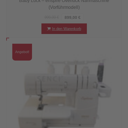
Baby Lock – enspire Overlock Nähmaschine
(Vorführmodell)
999,00
€
899,00
€
In den Warenkorb
Angebot!