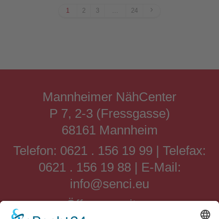
1
2
3
…
24
Mannheimer NähCenter
P 7, 2-3 (Fressgasse)
68161 Mannheim
Telefon: 0621 . 156 19 99 | Telefax:
0621 . 156 19 88 | E-Mail:
info@senci.eu
Öffnungszeiten: