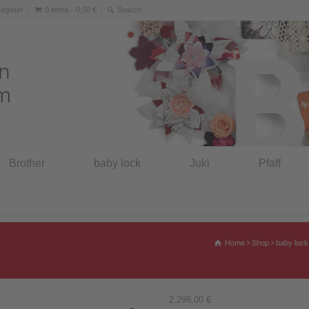
Register
0 items -
0,00
€
Brother
baby lock
Juki
Pfaff
Home
Shop
baby lock
2.298,00
€