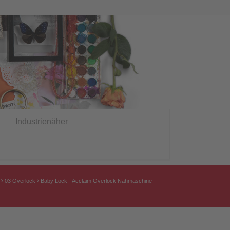
Industrienäher
03 Overlock
Baby Lock - Acclaim Overlock Nähmaschine