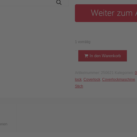
1 vorrätig
Baby
In den Warenkorb
Lock
-
Artikelnummer:
250621
Kategorien:
0
Acclaim
lock
,
Coverlock
,
Coverlockmaschine
,
Overlock
Stich
Nähmaschine
Menge
onen