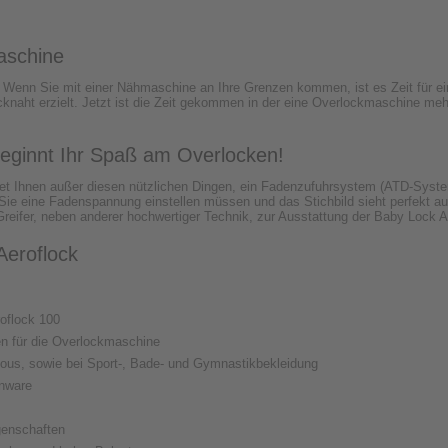
aschine
Wenn Sie mit einer Nähmaschine an Ihre Grenzen kommen, ist es Zeit für e
cknaht erzielt. Jetzt ist die Zeit gekommen in der eine Overlockmaschine meh
beginnt Ihr Spaß am Overlocken!
et Ihnen außer diesen nützlichen Dingen, ein Fadenzufuhrsystem (ATD-Syste
s Sie eine Fadenspannung einstellen müssen und das Stichbild sieht perfekt a
reifer, neben anderer hochwertiger Technik, zur Ausstattung der Baby Lock A
eroflock
oflock 100
den für die Overlockmaschine
sous, sowie bei Sport-, Bade- und Gymnastikbekleidung
enware
genschaften