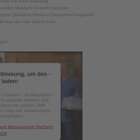
aschen und hoher Belastung
uchsvollen Mehrfach-Overlockmaschinen
gster Qualitätsrichtlinien in Deutschland hergestellt
 der man das Garn fixieren kann
garn
stimmung, um den -
 laden!
on Trackern, die Besuchern
icht geladen werden. Der
 diese mit seinem CMP
zur Liste der verwendeten
nzuzufügen.
sent Management Platform
t24