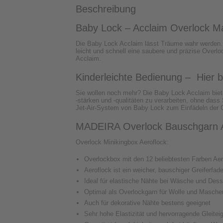
Beschreibung
Baby Lock – Acclaim Overlock M
Die Baby Lock Acclaim lässt Träume wahr werden. 
leicht und schnell eine saubere und präzise Overlo
Acclaim.
Kinderleichte Bedienung – Hier 
Sie wollen noch mehr? Die Baby Lock Acclaim biet
-stärken und -qualitäten zu verarbeiten, ohne das
Jet-Air-System von Baby Lock zum Einfädeln der G
MADEIRA Overlock Bauschgarn A
Overlock Minikingbox Aeroflock:
Overlockbox mit den 12 beliebtesten Farben Aer
Aeroflock ist ein weicher, bauschiger Greiferfa
Ideal für elastische Nähte bei Wäsche und Des
Optimal als Overlockgarn für Wolle und Masch
Auch für dekorative Nähte bestens geeignet
Sehr hohe Elastizität und hervorragende Gleitei