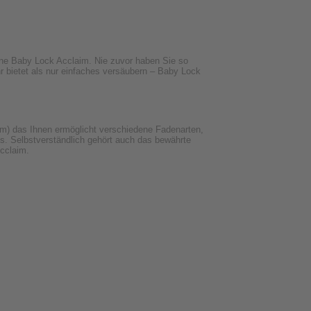
ine Baby Lock Acclaim. Nie zuvor haben Sie so
r bietet als nur einfaches versäubern – Baby Lock
m) das Ihnen ermöglicht verschiedene Fadenarten,
us. Selbstverständlich gehört auch das bewährte
cclaim.