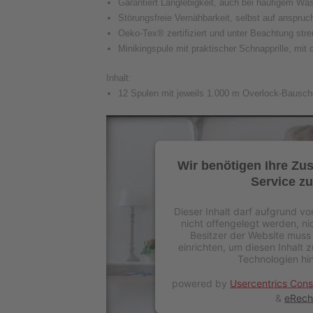
Garantiert Langlebigkeit, auch bei häufigem W
Störungsfreie Vernähbarkeit, selbst auf anspr
Oeko-Tex® zertifiziert und unter Beachtung stren
Minikingspule mit praktischer Schnapprille, mit
Inhalt:
12 Spulen mit jeweils 1.000 m Overlock-Bausch
Wir benötigen Ihre Zu
Service zu
Dieser Inhalt darf aufgrund v
nicht offengelegt werden, n
Besitzer der Website muss
einrichten, um diesen Inhalt 
Technologien hi
powered by
Usercentrics Con
&
eRech