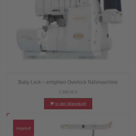
Baby Lock – enlighten Overlock Nähmaschine
1.898,00
€
In den Warenkorb
Angebot!