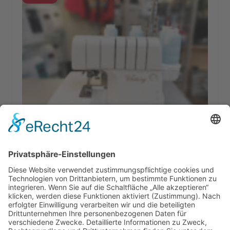
Baby Lock – Victory Overlock Maschine
(Vorführmodell)
1.498,00
€
1.273,00
€