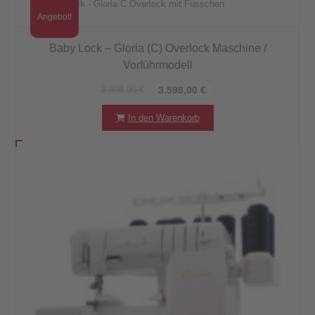
Angebot!
Baby Lock – Gloria (C) Overlock Maschine /
Vorführmodell
3.998,00
€
3.598,00
€
In den Warenkorb