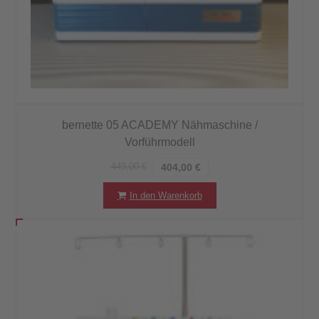
bernette 05 ACADEMY Nähmaschine /
Vorführmodell
449,00
€
404,00
€
In den Warenkorb