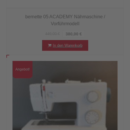
bernette 05 ACADEMY Nähmaschine /
Vorführmodell
449,00
€
380,00
€
In den Warenkorb
Angebot!