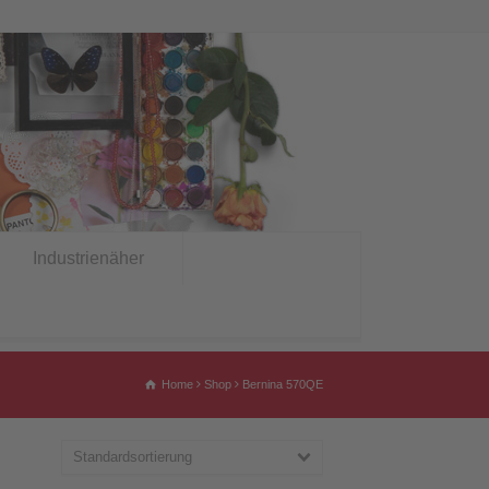
Industrienäher
Home
Shop
Bernina 570QE
Standardsortierung