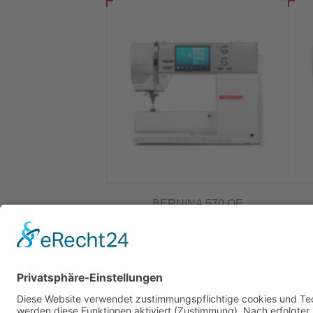
BERNINA 570 QE
Quiltmaschine (mit Stickmodul,
ohne BSR-Fuß)
4.099,00
€
Weiterlesen