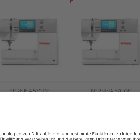
BERNINA 570 QE
BERNINA 570 QE
Quiltmaschine (mit
Quiltmaschine (ohne
Stickmodul)
Stickmodul und ohne BSR
Fuß)
4.099,00
€
3.199,00
€
In den Warenkorb
In den Warenkorb