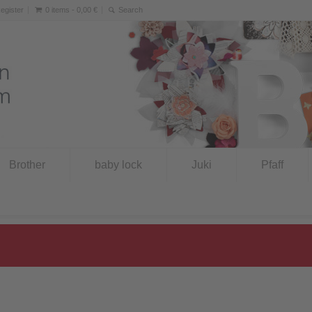
Register
0 items -
0,00
€
Brother
baby lock
Juki
Pfaff