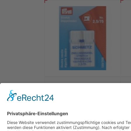
Prym Flachkolben
Zwillingsnadel Stretch 75er
Stärke
4,95
€
Ausführung wählen