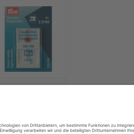
Prym Flachkolben
Zwillingsnadel Universal
2,5/80
4,30
€
In den Warenkorb