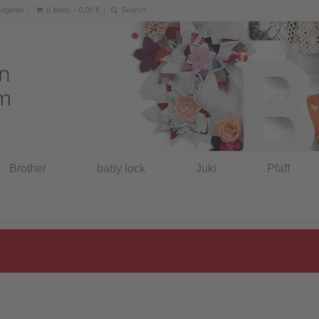
Register
0 items -
0,00
€
Brother
baby lock
Juki
Pfaff