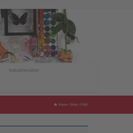
Industrienäher
Home
Shop
F480