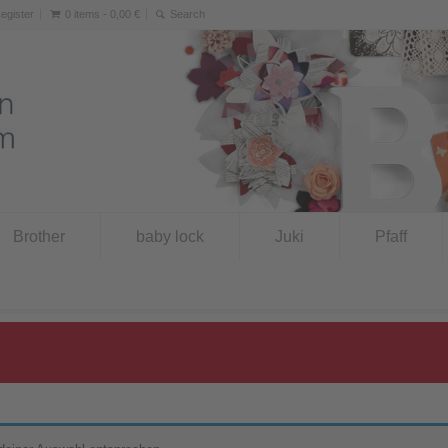
Register
0 items -
0,00
€
Brother
baby lock
Juki
Pfaff