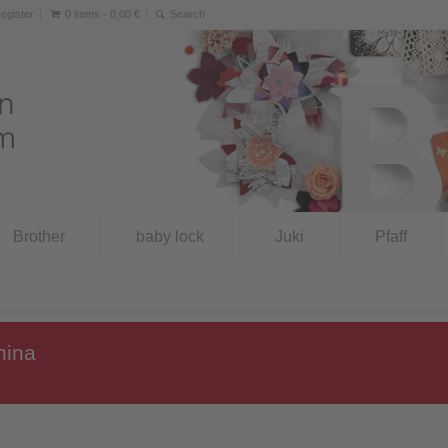
Register
0 items -
0,00
€
Brother
baby lock
Juki
Pfaff
nina