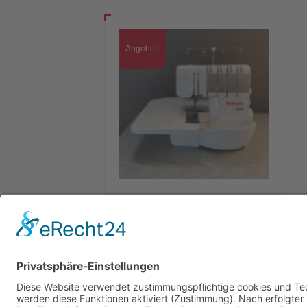
Angebot!
BERNINA – L460 Overlock
Maschine (Vorführmodell)
1.199,00
€
1.019,00
€
In den Warenkorb