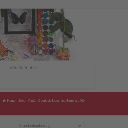
Industrienäher
Home
Shop
Faden Overlock-Maschine Bernina L460
Standardsortierung