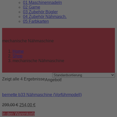
01 Maschinennadeln
02 Garne
03 Zubehör Bügler
04 Zubehör Nähmasch.
05 Farbkarten
mechanische Nähmaschine
Home
Shop
mechanische Nähmaschine
Zeigt alle 4 Ergebnisse
Angebot!
bernette b33 Nähmaschine (Vorführmodell)
299,00
€
254,00
€
In den Warenkorb