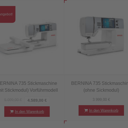
Angebot!
ERNINA 735 Stickmaschine
BERNINA 735 Stickmaschi
mit Stickmodul) Vorführmodell
(ohne Sickmodul)
3.999,00
€
5.099,00
€
4.589,00
€
In den Warenkorb
In den Warenkorb