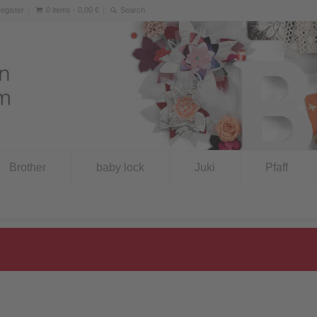
Register
0 items -
0,00
€
Brother
baby lock
Juki
Pfaff