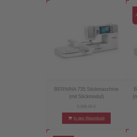
BERNINA 735 Stickmaschine
B
(mit Stickmodul)
(
5.099,00
€
In den Warenkorb