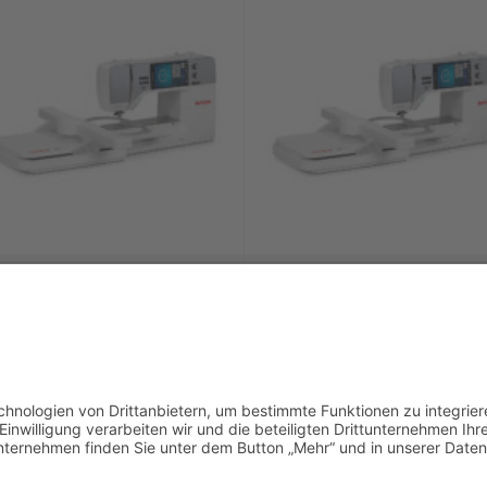
ERNINA 770 QE PLUS Quilt-
BERNINA 770 QE PLUS Quil
und Stickmaschine mit
und Stickmaschine ohne
Stickmodul (inkl BSR-Fuß)
Stickmodul (inkl BSR-Fuß
6.399,00
€
5.299,00
€
In den Warenkorb
In den Warenkorb