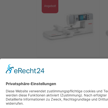
Angebot!
B
BERNINA 735 Stickmaschine /
Vorführmodell
3.999,00
€
3.399,00
€
Weiterlesen