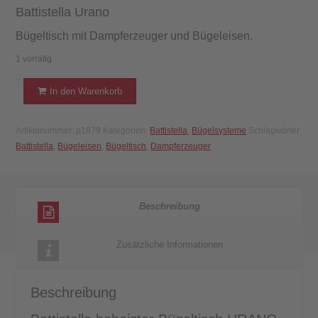
Battistella Urano
Bügeltisch mit Dampferzeuger und Bügeleisen.
1 vorrätig
Battistella
In den Warenkorb
beheizter
Bügeltisch
Artikelnummer:
p1879
Kategorien:
Battistella
,
Bügelsysteme
Schlagwörter:
URANO
Battistella
,
Bügeleisen
,
Bügeltisch
,
Dampferzeuger
-
Blas-
&
Absaugfunktion
Beschreibung
Menge
Zusätzliche Informationen
Beschreibung