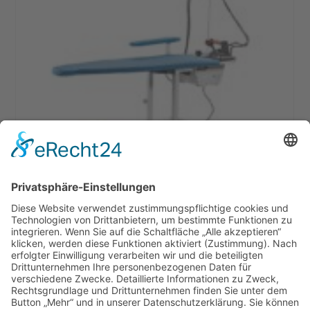
Battistella Ker/2 Dampfbügelstystem
1.195,00
€
In den Warenkorb