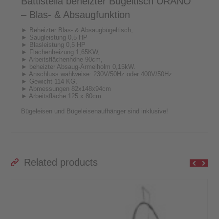
Battistella beheizter Bügeltisch URANO
– Blas- & Absaugfunktion
► Beheizter Blas- & Absaugbügeltisch,
► Saugleistung 0,5 HP
► Blasleistung 0,5 HP
► Flächenheizung 1,65KW,
► Arbeitsflächenhöhe 90cm,
► beheizter Absaug-Ärmelholm 0,15kW.
► Anschluss wahlweise: 230V/50Hz
oder
400V/50Hz
► Gewicht 114 KG,
► Abmessungen 82x148x94cm
► Arbeitsfläche 125 x 80cm
Bügeleisen und Bügeleisenaufhänger sind inklusive!
Related products