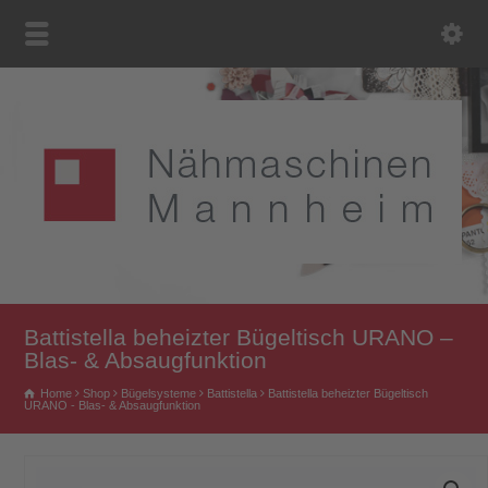
Battistella beheizter Bügeltisch URANO –
Blas- & Absaugfunktion
Home
Shop
Bügelsysteme
Battistella
Battistella beheizter Bügeltisch
URANO - Blas- & Absaugfunktion