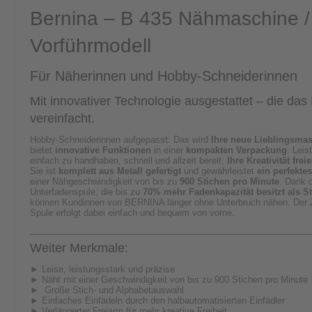
Bernina – B 435 Nähmaschine /
Vorführmodell
Für Näherinnen und Hobby-Schneiderinnen
Mit innovativer Technologie ausgestattet – die da
vereinfacht.
Hobby-Schneiderinnen aufgepasst: Das wird
Ihre neue Lieblingsma
bietet
innovative Funktionen
in einer
kompakten Verpackung
. Leis
einfach zu handhaben, schnell und allzeit bereit,
Ihre Kreativität fre
Sie ist
komplett aus Metall gefertigt
und gewährleistet
ein perfektes
einer Nähgeschwindigkeit von bis zu
900 Stichen pro Minute
. Dank 
Unterfadenspule, die bis zu
70% mehr Fadenkapazität besitzt als 
können Kundinnen von BERNINA länger ohne Unterbruch nähen. Der Zu
Spule erfolgt dabei einfach und bequem von vorne.
Weiter Merkmale:
► Leise, leistungsstark und präzise
► Näht mit einer Geschwindigkeit von bis zu 900 Stichen pro Minute
► Große Stich- und Alphabetauswahl
► Einfaches Einfädeln durch den halbautomatisierten Einfädler
► Verlängerter Freiarm für mehr kreative Freiheit