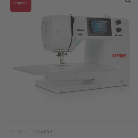
Angebot!
1.899,00
€
1.614,00
€