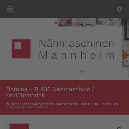
Bernina – B 435 Nähmaschine /
Vorführmodell
Home
Shop
Nähmaschinen
Nähmaschinen
01 BERNINA
Bernina - B 435
Nähmaschine / Vorführmodell