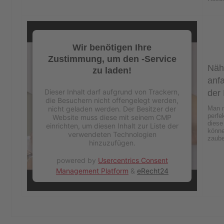
Wir benötigen Ihre
Zustimmung, um den -Service
Näh
zu laden!
anf
Dieser Inhalt darf aufgrund von Trackern,
der
die Besuchern nicht offengelegt werden,
nicht geladen werden. Der Besitzer der
Man 
perfe
Website muss diese mit seinem CMP
dies
einrichten, um diesen Inhalt zur Liste der
könne
verwendeten Technologien
zaube
hinzuzufügen.
powered by
Usercentrics Consent
Management Platform
&
eRecht24