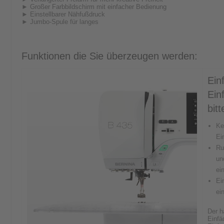
► Großer Farbbildschirm mit einfacher Bedienung
► Einstellbarer Nähfußdruck
► Jumbo-Spule für langes
Funktionen die Sie überzeugen werden:
Ein
Ein
bitt
Ke
Ei
Ru
un
ei
Ei
ei
Der h
Einfä