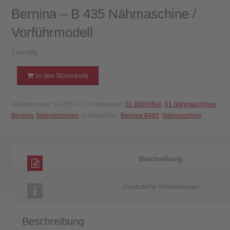
Bernina – B 435 Nähmaschine /
Vorführmodell
1 vorrätig
Bernina
In den Warenkorb
-
B
Artikelnummer:
p2235-2-1-1
Kategorien:
01 BERNINA
,
01 Nähmaschinen
,
435
Bernina
,
Nähmaschinen
Schlagwörter:
Bernina B480
,
Nähmaschine
Nähmaschine
/
Vorführmodell
Menge
Beschreibung
Zusätzliche Informationen
Beschreibung