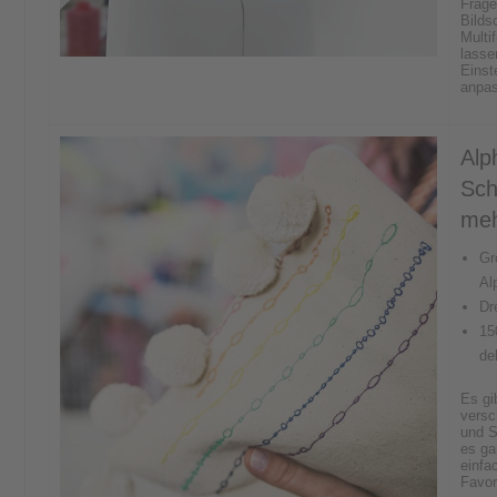
Frage
Bilds
Multi
lasse
Einst
anpa
Alp
Sch
me
Gr
Al
Dr
15
de
Es gi
versc
und S
es ga
einfa
Favor