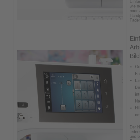
Einfä
wie n
paar 
Handg
Faden
Ein
Arb
Bil
Gr
Fa
Ei
Be
int
Na
Hi
am
Der N
jeder
und b