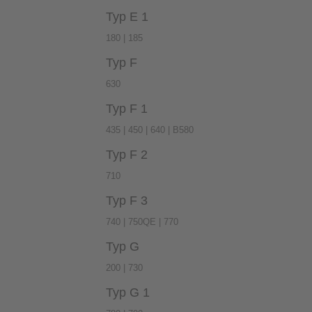
Typ E 1
180 | 185
Typ F
630
Typ F 1
435 | 450 | 640 | B580
Typ F 2
710
Typ F 3
740 | 750QE | 770
Typ G
200 | 730
Typ G 1