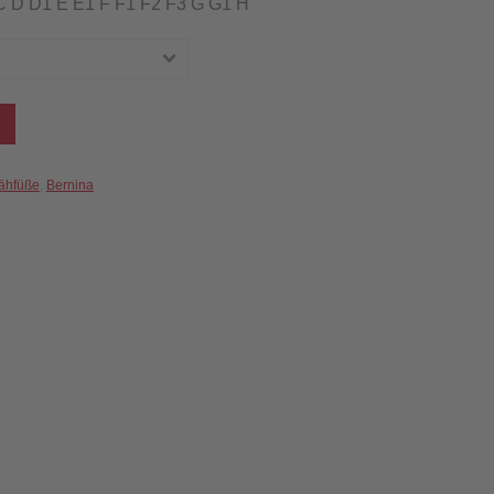
B C D D1 E E1 F F1 F2 F3 G G1 H
ähfüße
,
Bernina