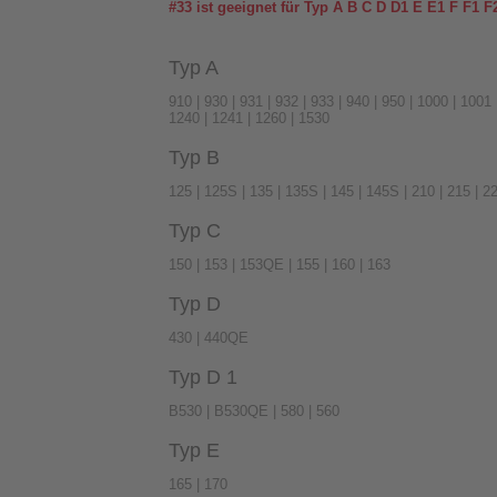
#33 ist geeignet für Typ A B C D D1 E E1 F F1 
Typ A
910 | 930 | 931 | 932 | 933 | 940 | 950 | 1000 | 1001
1240 | 1241 | 1260 | 1530
Typ B
125 | 125S | 135 | 135S | 145 | 145S | 210 | 215 | 2
Typ C
150 | 153 | 153QE | 155 | 160 | 163
Typ D
430 | 440QE
Typ D 1
B530 | B530QE | 580 | 560
Typ E
165 | 170