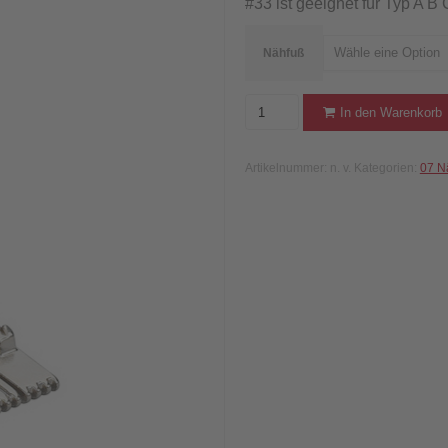
#33 ist geeignet für Typ A 
Wähle eine Option
Nähfuß
BERNINA
In den Warenkorb
Biesenfuss
mit
Artikelnummer:
n. v.
Kategorien:
07 N
9
Rillen
#33
Menge