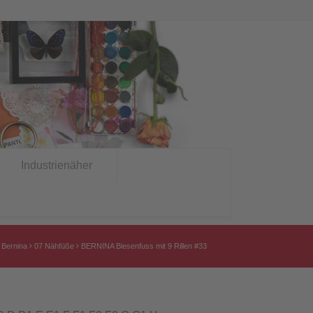
Industrienäher
Bernina
07 Nähfüße
BERNINA Biesenfuss mit 9 Rillen #33