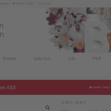
Register
0 items -
0,00
€
Brother
baby lock
Juki
Pfaff
len #33
Home
Shop
31,90
€
–
34,90
€