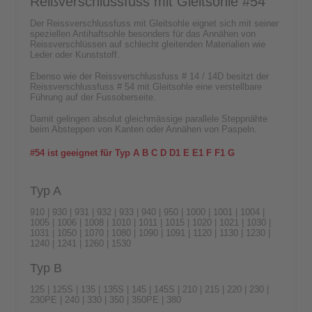
Reißverschlussfuss mit Gleitsohle #54
Der Reissverschlussfuss mit Gleitsohle eignet sich mit seiner
speziellen Antihaftsohle besonders für das Annähen von
Reissverschlüssen auf schlecht gleitenden Materialien wie
Leder oder Kunststoff.
Ebenso wie der Reissverschlussfuss # 14 / 14D besitzt der
Reissverschlussfuss # 54 mit Gleitsohle eine verstellbare
Führung auf der Fussoberseite.
Damit gelingen absolut gleichmässige parallele Steppnähte
beim Absteppen von Kanten oder Annähen von Paspeln.
#54 ist geeignet für Typ A B C D D1 E E1 F F1 G
Typ A
910 | 930 | 931 | 932 | 933 | 940 | 950 | 1000 | 1001 | 1004 |
1005 | 1006 | 1008 | 1010 | 1011 | 1015 | 1020 | 1021 | 1030 |
1031 | 1050 | 1070 | 1080 | 1090 | 1091 | 1120 | 1130 | 1230 |
1240 | 1241 | 1260 | 1530
Typ B
125 | 125S | 135 | 135S | 145 | 145S | 210 | 215 | 220 | 230 |
230PE | 240 | 330 | 350 | 350PE | 380