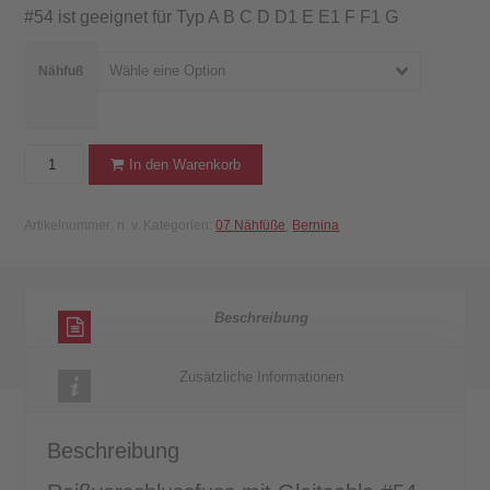
#54 ist geeignet für Typ A B C D D1 E E1 F F1 G
Wähle eine Option
Nähfuß
BERNINA
In den Warenkorb
Reißverschlussfuss
mit
Artikelnummer:
n. v.
Kategorien:
07 Nähfüße
,
Bernina
Gleitsohle
#54
Menge
Beschreibung
Zusätzliche Informationen
Beschreibung