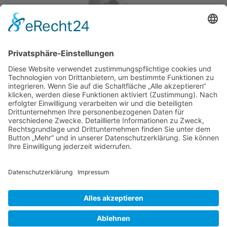
BERNINA Schnurannähfuss #21
44,90
€
–
51,90
€
Ausführung wählen
Versandkosten
AGB
Datenschutz
Impressum
Nähmaschinen
Wichtige Infos
Copyright © 2014 Nähmaschinen Senci