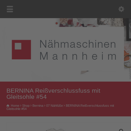
BERNINA Reißverschlussfuss mit
Gleitsohle #54
Home
Shop
Bernina
07 Nähfüße
BERNINA Reißverschlussfuss mit
Gleitsohle #54