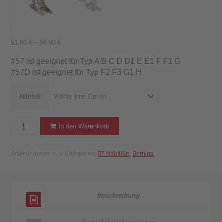
51,90
€
–
56,90
€
#57 ist geeignet für Typ A B C D D1 E E1 F F1 G
#57D ist geeignet für Typ F2 F3 G1 H
Wähle eine Option
Nähfuß
BERNINA
In den Warenkorb
Patchworkfuss
mit
Artikelnummer:
n. v.
Kategorien:
07 Nähfüße
,
Bernina
Führung
#57/
57D
Menge
Beschreibung