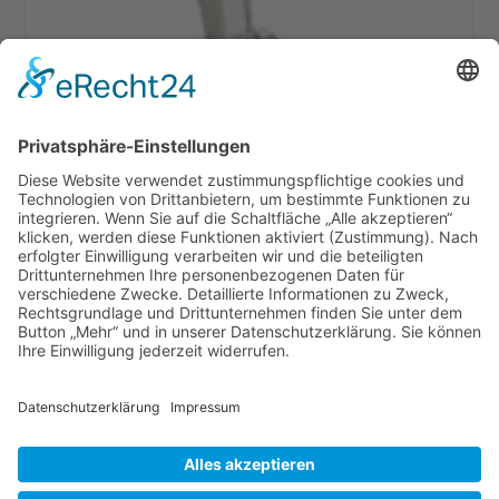
BERNINA Rücktransportfuss # 1/ 1C/ 1D
13,90
€
–
52,90
€
Ausführung wählen
Versandkosten
AGB
Datenschutz
Impressum
Nähmaschinen
Wichtige Infos
Copyright © 2014 Nähmaschinen Senci