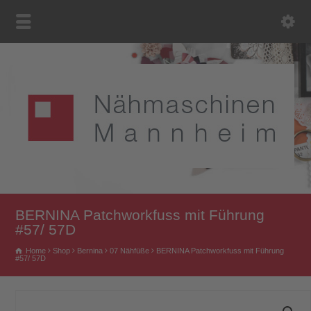
BERNINA Patchworkfuss mit Führung
#57/ 57D
Home
Shop
Bernina
07 Nähfüße
BERNINA Patchworkfuss mit Führung
#57/ 57D