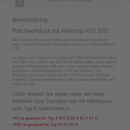
Zusätzliche Informationen
Beschreibung
Patchworkfuss mit Führung #57/ 57D
Der Patchworkfuss mit Führung unterscheidet sich durch
seine seitlich montierte Führungsschiene vom Patchworkfuss
# 37.
Er eignet sich dadurch besonders für Patchworkarbeiten mit 6
mm (1/4 Inch) oder 3 mm (1/8 Inch) Nahtzugabe. Auch andere
präzise Nähtechniken, die eine exakte gerade Naht erfordern,
profitieren vom Patchworkfuss # 57 mit Führung. Der
Anschlag wird dabei direkt an die Stoffkante oder Nählinie
angelegt. Dadurch werden beim Nähen gerade Abstände und
Linien erzielt.
»Bitte denken Sie daran, dass der neue
BERNIA-Dual Transport nur mit Nähfüssen
vom Typ D funktioniert.«
#57 ist geeignet für Typ A B C D D1 E E1 F F1 G
#57D ist geeignet für Typ F2 F3 G1 H