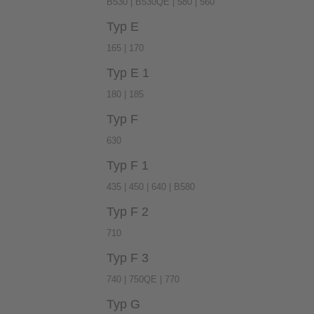
B530 | B530QE | 580 | 560
Typ E
165 | 170
Typ E 1
180 | 185
Typ F
630
Typ F 1
435 | 450 | 640 | B580
Typ F 2
710
Typ F 3
740 | 750QE | 770
Typ G