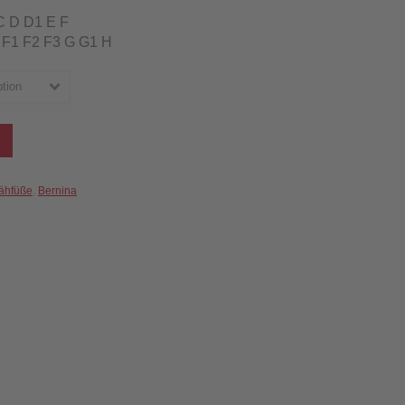
 C D D1 E F
1 F1 F2 F3 G G1 H
tion
ähfüße
,
Bernina