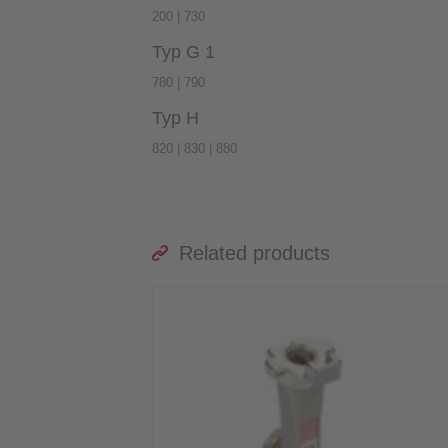
200 | 730
Typ G 1
780 | 790
Typ H
820 | 830 | 880
Related products