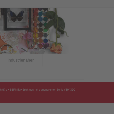
Industrienäher
hfüße
BERNINA Stickfuss mit transparenter Sohle #39/ 39C