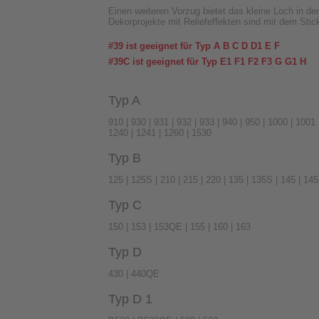
Einen weiteren Vorzug bietet das kleine Loch in de
Dekorprojekte mit Reliefeffekten sind mit dem Stic
#39 ist geeignet für Typ A B C D D1 E F
#39C ist geeignet für Typ E1 F1 F2 F3 G G1 H
Typ A
910 | 930 | 931 | 932 | 933 | 940 | 950 | 1000 | 1001
1240 | 1241 | 1260 | 1530
Typ B
125 | 125S | 210 | 215 | 220 | 135 | 135S | 145 | 14
Typ C
150 | 153 | 153QE | 155 | 160 | 163
Typ D
430 | 440QE
Typ D 1