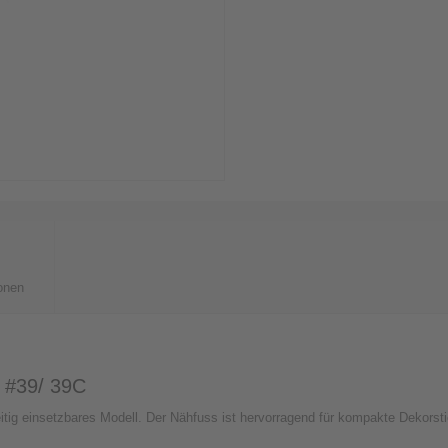
onen
e #39/ 39C
itig einsetzbares Modell. Der Nähfuss ist hervorragend für kompakte Dekorst