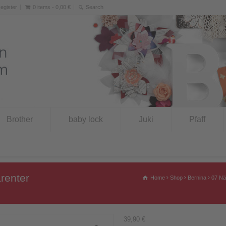
Register
0 items -
0,00
€
Brother
baby lock
Juki
Pfaff
renter
Home
Shop
Bernina
07 Nä
39,90
€