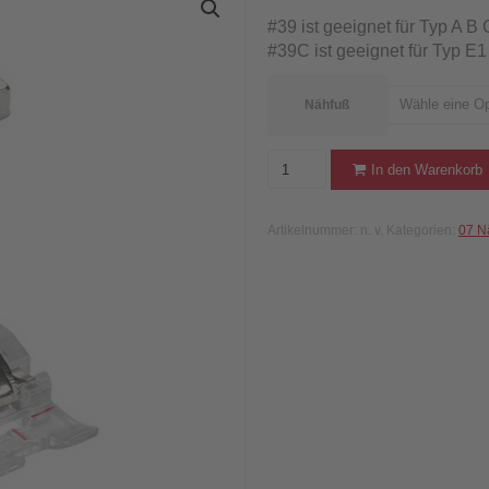
#39 ist geeignet für Typ A B
#39C ist geeignet für Typ E
Wähle eine Op
Nähfuß
BERNINA
In den Warenkorb
Stickfuss
mit
Artikelnummer:
n. v.
Kategorien:
07 N
transparenter
Sohle
#39/
39C
Menge