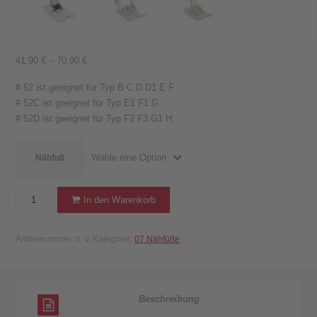
41,90
€
–
70,90
€
# 52 ist geeignet für Typ B C D D1 E F
# 52C ist geeignet für Typ E1 F1 G
# 52D ist geeignet für Typ F2 F3 G1 H
Wähle eine Option
Nähfuß
BERNINA
In den Warenkorb
Zick
Zack-
Artikelnummer:
n. v.
Kategorie:
07 Nähfüße
Nähfuß
#
52/
52C/
Beschreibung
52D