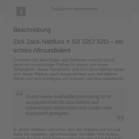
mit
Gleitsohle
Zusätzliche Informationen
Menge
Beschreibung
Zick Zack-Nähfuss # 52/ 52C/ 52D – ein
echtes Allroundtalent
Er kommt mit allen Nadel- und Stoffarten zurecht und ist
damit ein zuverlässiger Partner für grosse und kleine
Nähprojekte. Neben Geradstich- und Zick Zack-Nähten eignet
sich dieser Nähfuss auch ausgezeichnet zum dekorativen
Nähen und dem Anfertigen von Kräusel- und Muschelarbeiten.
Durch seine Antihaftbeschichtung ist er
ausgezeichnet für das Nähen auf
schwierigen Materialien wie Leder oder
Kunststoff geeignet.
Er gleitet mühelos und sicher über das Material und erzeugt
dabei ein sauberes, gleichmässiges Stichbild. Vom Aufbau
gleicht der Zick Zack-Nähfuss mit Gleitsohle # 52/ 52C/ 52D