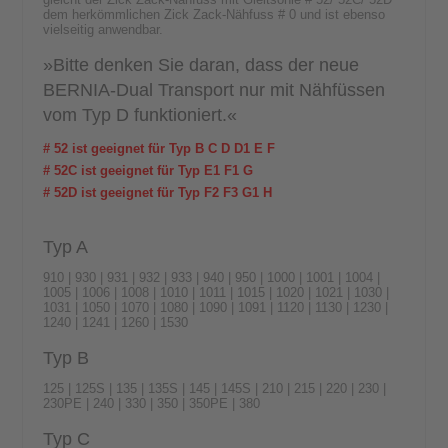
dem herkömmlichen Zick Zack-Nähfuss # 0 und ist ebenso
vielseitig anwendbar.
»Bitte denken Sie daran, dass der neue
BERNIA-Dual Transport nur mit Nähfüssen
vom Typ D funktioniert.«
# 52 ist geeignet für Typ B C D D1 E F
# 52C ist geeignet für Typ E1 F1 G
# 52D ist geeignet für Typ F2 F3 G1 H
Typ A
910 | 930 | 931 | 932 | 933 | 940 | 950 | 1000 | 1001 | 1004 |
1005 | 1006 | 1008 | 1010 | 1011 | 1015 | 1020 | 1021 | 1030 |
1031 | 1050 | 1070 | 1080 | 1090 | 1091 | 1120 | 1130 | 1230 |
1240 | 1241 | 1260 | 1530
Typ B
125 | 125S | 135 | 135S | 145 | 145S | 210 | 215 | 220 | 230 |
230PE | 240 | 330 | 350 | 350PE | 380
Typ C