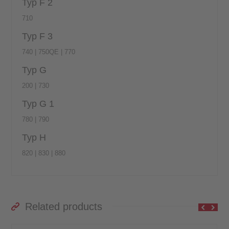
Typ F 2
710
Typ F 3
740 | 750QE | 770
Typ G
200 | 730
Typ G 1
780 | 790
Typ H
820 | 830 | 880
Related products