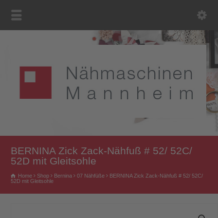
BERNINA Zick Zack-Nähfuß # 52/ 52C/
52D mit Gleitsohle
Home
Shop
Bernina
07 Nähfüße
BERNINA Zick Zack-Nähfuß # 52/ 52C/
52D mit Gleitsohle