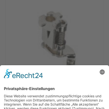
BERNINA Stopffuss #9
29,90
€
–
31,90
€