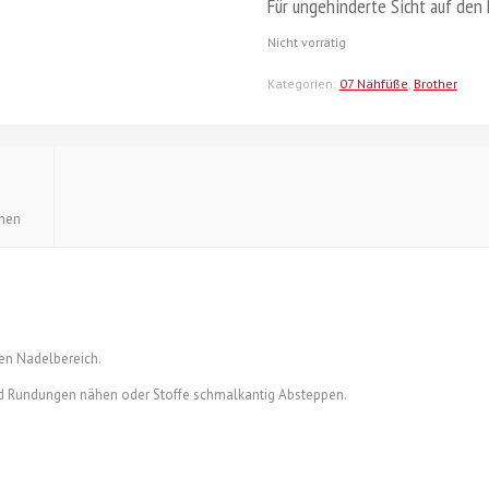
Für ungehinderte Sicht auf den 
Nicht vorrätig
Kategorien:
07 Nähfüße
,
Brother
onen
den Nadelbereich.
nd Rundungen nähen oder Stoffe schmalkantig Absteppen.