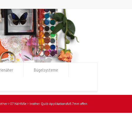
rienäher
Bügelsysteme
other
07 Nähfüße
brother Quilt-Applikationsfuß 7mm offen