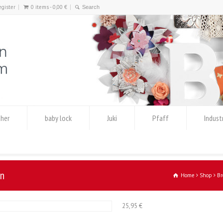
egister
0 items -
0,00
€
her
baby lock
Juki
Pfaff
Indust
en
Home
Shop
Br
25,95
€