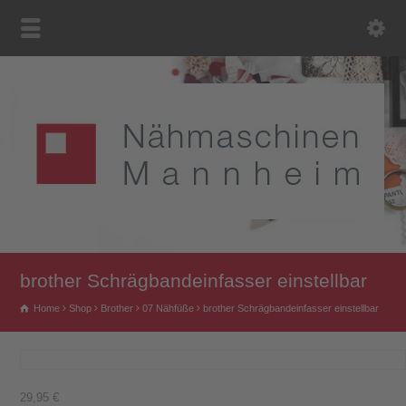
brother Schrägbandeinfasser einstellbar
Home
Shop
Brother
07 Nähfüße
brother Schrägbandeinfasser einstellbar
29,95
€