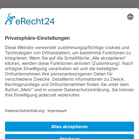
Related products
brother Applikationsfuß offen
14,95
€
–
19,95
€
Ausführung wählen
Versandkosten
AGB
Datenschutz
Impressum
Nähmaschinen
Wichtige Infos
Copyright © 2014 Nähmaschinen Senci