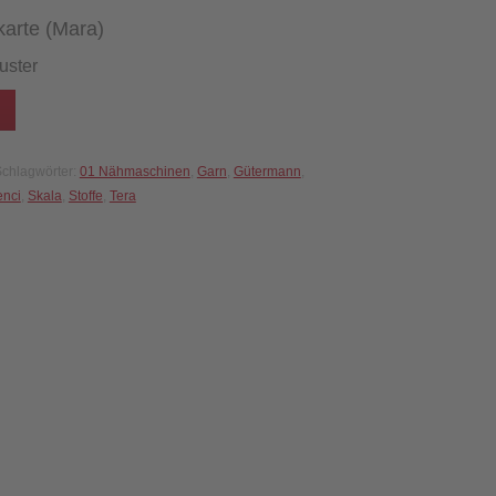
karte (Mara)
uster
chlagwörter:
01 Nähmaschinen
,
Garn
,
Gütermann
,
enci
,
Skala
,
Stoffe
,
Tera