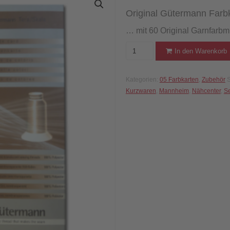
Original Gütermann Farb
… mit 60 Original Garnfarbm
Farbkarte
In den Warenkorb
Gütermann
TERA/SKALA
Kategorien:
05 Farbkarten
,
Zubehör
S
(Original)
Kurzwaren
,
Mannheim
,
Nähcenter
,
S
Menge