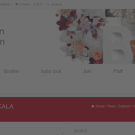
Register
0 items -
0,00
€
Brother
baby lock
Juki
Pfaff
KALA
Home
Shop
Zubehör
10,00
€