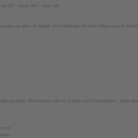
 Skala 200 – Skala 240 – Skala 360
welcher vor allem als Nadel- und Greiferfaden für feine Nähte sowie für Multi
säuberungsnähte, Blindsäumen oder für Staffier- und Pikierarbeiten – Skala übe
echsel
weben