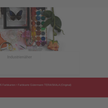
Industrienäher
05 Farbkarten
Farbkarte Gütermann TERA/SKALA (Original)