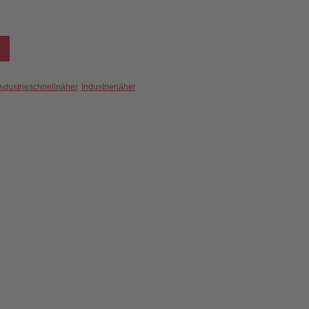
sdustrieschnellnäher
,
Industrienäher