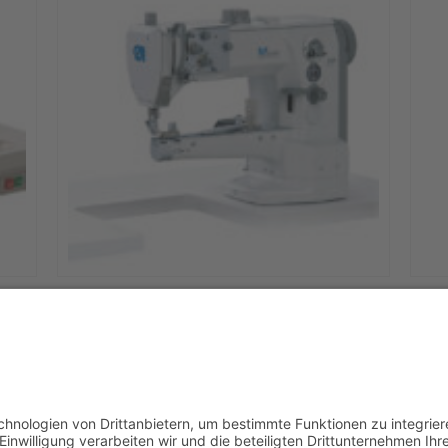
ine
Dürkopp Adler 669-180010 Einnadel-
Doppelsteppstich-Freiarmmaschine
universell
6.499,00
€
In den Warenkorb