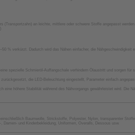
s (Transportzahn) an leichte, mittlere oder schwere Stoffe angepasst werden
)
50 % verkürzt. Dadurch wird das Nähen einfacher, die Nähgeschwindigkeit erhö
e spezielle Schmieröl-Auffangschale verhindern Ölaustritt und sorgen für 
e zurückgesetzt, die LED-Beleuchtung eingestellt, Parameter einfach angepass
h eine höhere Stabilität während des Nähvorgangs gewährleistet wird. Die Näh
 einschließlich Baumwolle, Strickstoffe, Polyester, Nylon, transparenter Stof
-, Damen- und Kinderbekleidung, Uniformen, Overalls, Dessous usw.