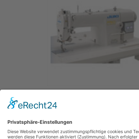
Juki DDL 8700A-7 Industrienähmasch
1.399,00
€
Weiterlesen