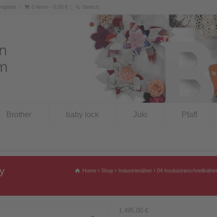
Register
0 items -
0,00
€
Brother
baby lock
Juki
Pfaff
y
Home
Shop
Industrienäher
04 Insdustrieschnellnähe
1.495,00
€