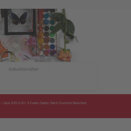
Industrienäher
r
Jack E4S-3-03 / 3-Faden Safety Stitch Overlock Maschine