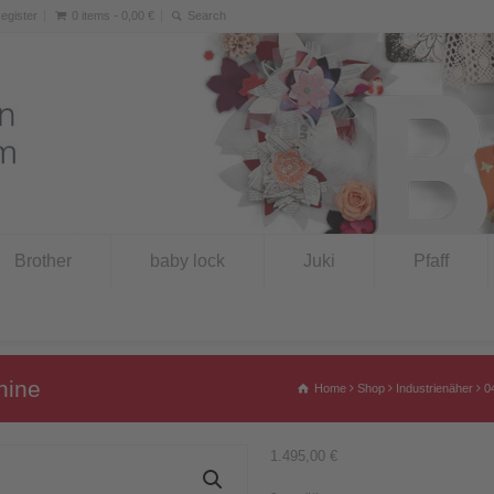
Register
0 items -
0,00
€
Brother
baby lock
Juki
Pfaff
hine
Home
Shop
Industrienäher
0
1.495,00
€