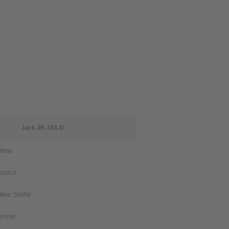
Jack JK-101-D
hine
nstich
lere Stoffe
he/min