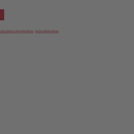
sdustrieschnellnäher
,
Industrienäher