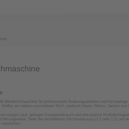
onen
ichmaschine
fe
ielle Blindstichmaschine für professionelle Änderungsarbeiten und hochwertig
s Stoffes ein nahezu unsichtbarer Stich, wodurch Hosen, Röcke, Jacken und Ä
einen ruhigen Lauf, geringen Energieverbrauch und eine präzise Kraftübertragun
d Mischgewebe. Dank der einstellbaren Stichauslassung (1:1 oder 1:2) und der
 verarbeiten.