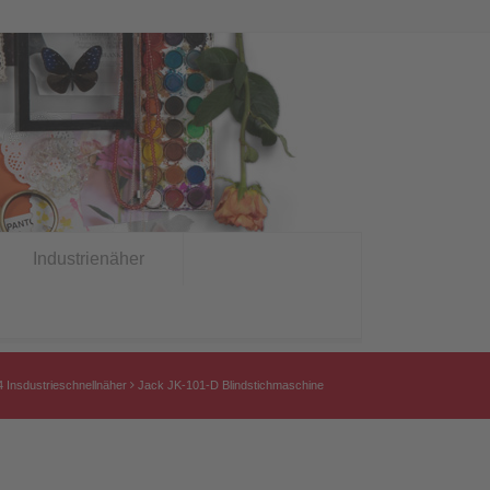
Industrienäher
4 Insdustrieschnellnäher
Jack JK-101-D Blindstichmaschine