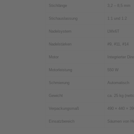
Stichlänge
3,2 – 8,5 mm
Stichauslassung
1:1 und 1:2
Nadelsystem
LWx6T
Nadelstärken
#9, #11, #14
Motor
Integrierter Di
Motorleistung
550 W
Schmierung
Automatisch
Gewicht
ca. 25 kg (nett
Verpackungsmaß
490 × 440 × 3
Einsatzbereich
Säumen von Ho