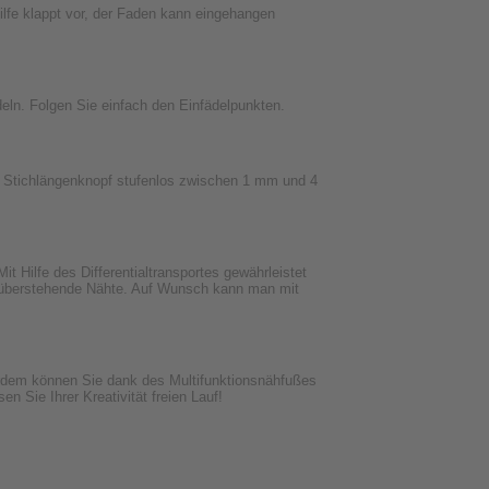
lhilfe klappt vor, der Faden kann eingehangen
eln. Folgen Sie einfach den Einfädelpunkten.
ls Stichlängenknopf stufenlos zwischen 1 mm und 4
 Hilfe des Differentialtransportes gewährleistet
r überstehende Nähte. Auf Wunsch kann man mit
erdem können Sie dank des Multifunktionsnähfußes
 Sie Ihrer Kreativität freien Lauf!