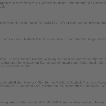
greifers sehr vereinfacht. Es wird nur ein kleiner Hebel betätigt, die Einfäde
delt.
lock-Maschine nicht haben. Die JUKI MO-114D ist leicht und schnell einzufäd
z leicht an Ihrer Overlock-Maschine einstellen. Einfach die Stichlänge mitte
dass Sie am Ende des Nähens völlig kräuseln oder die Naht verschoben ist. Mit
offtransport bei elastischen Stoffen und verhindert somit Nahtkräuseln ode
 Kräuseleffekte erzielen.
nzeln erhältlichen Overlockfüßen für Ihre MO-114D Overlock-Maschine. Auß
ch Bänder, Gummiband oder Pailletten an Ihre Nähkreationen anbringen. Lassen
ie integrierte Stoffführung der JUKI MO-114D Overlock-Maschine beim Nähen.