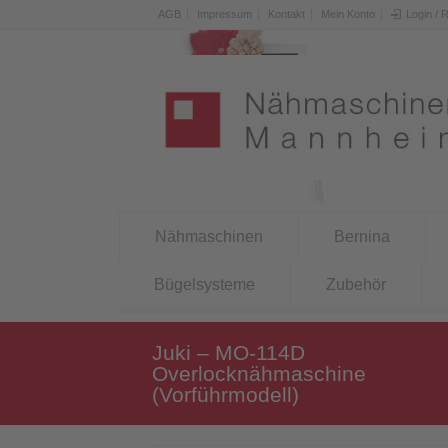
AGB
Impressum
Kontakt
Mein Konto
Login / 
Nähmaschinen
Bernina
Bügelsysteme
Zubehör
Juki – MO-114D
Overlocknähmaschine
(Vorführmodell)