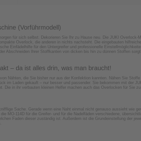
hine (Vorführmodell)
orgen für sich selbst. Dekorieren Sie Ihr zu Hause neu. Die JUKI Overlock-M
kompakte Overlock, die anderen in nichts nachsteht. Die eingebauten hilfrei
che Einfädelhilfe für den Untergreifer und professionelle Einstellmöglichkeite
oder Abschneiden Ihrer Stoffkanten von dicken bis hin zu dünnen Stoffen sorg
t – da ist alles drin, was man braucht!
t von Nähten, die Sie bisher nur aus der Konfektion kannten. Nähen Sie Stof
stück im Laden gekauft – nur besser und passender. Sie bekommen mit der 
t. Die in ihr verbauten kleinen Helfer machen auch das Overlocken für Sie zu
nifflige Sache. Gerade wenn eine Naht einmal nicht genauso aussieht wie gew
die MO-114D für die Greifer- und für die Nadelfäden verschiedene, übersich
 welchen Faden dieser zuständig ist. Außerdem ist die Grundeinstellung der j
.