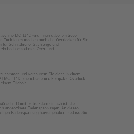
aschine MO-114D wird Ihnen dabei ein treuer
chen Funktionen machen auch das Overlocken für Sie
n für Schnittbreite, Stichlänge und
t ein hochbelastbares Ober- und
fe zusammen und versäubern Sie diese in einem
JUKI MO-114D eine robuste und kompakte Overlock
 einem Erlebnis.
ünscht. Damit es trotzdem einfach ist, die
tlich angeordnete Fadenspannungen. An diesen
eweiligen Fadenspannung hervorgehoben, sodass Sie