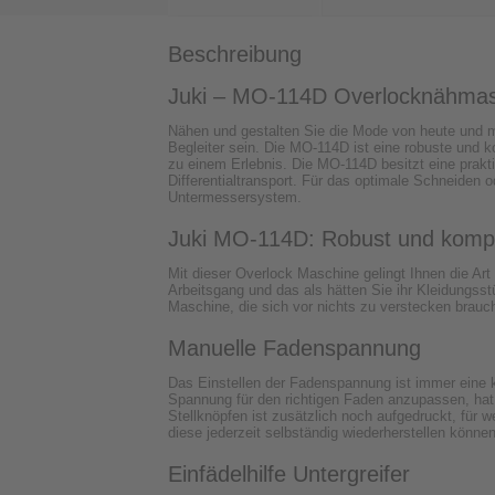
Beschreibung
Juki – MO-114D Overlocknähmasc
Nähen und gestalten Sie die Mode von heute und m
Begleiter sein. Die MO-114D ist eine robuste und 
zu einem Erlebnis. Die MO-114D besitzt eine praktis
Differentialtransport. Für das optimale Schneiden 
Untermessersystem.
Juki MO-114D: Robust und kompak
Mit dieser Overlock Maschine gelingt Ihnen die Ar
Arbeitsgang und das als hätten Sie ihr Kleidungs
Maschine, die sich vor nichts zu verstecken brauch
Manuelle Fadenspannung
Das Einstellen der Fadenspannung ist immer eine k
Spannung für den richtigen Faden anzupassen, hat 
Stellknöpfen ist zusätzlich noch aufgedruckt, für
diese jederzeit selbständig wiederherstellen können
Einfädelhilfe Untergreifer