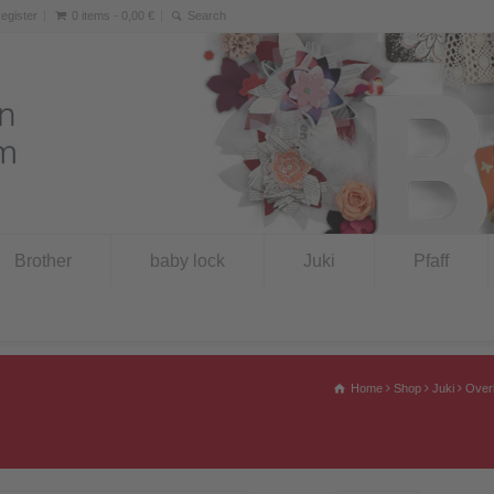
Register
0 items -
0,00
€
Brother
baby lock
Juki
Pfaff
Home
Shop
Juki
Over