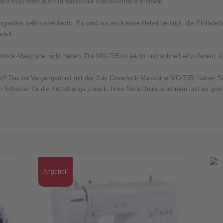
lock-Maschine auch fantasievolle Kräuseleffekte erzielen.
greifers sehr vereinfacht. Es wird nur ein kleiner Hebel betätigt, die Einfäde
ädelt.
rlock-Maschine nicht haben. Die MO-735 ist leicht und schnell einzufädeln, f
um? Das ist Vergangenheit mit der Juki Coverlock-Maschine MO-735! Nähen Si
n Schieber für die Kettelzunge zurück, linke Nadel herausnehmen und es gel
Angebot!