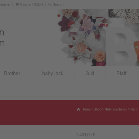
Register
0 items -
0,00
€
Brother
baby lock
Juki
Pfaff
Home
Shop
Nähmaschinen
Nähm
1.469,00
€