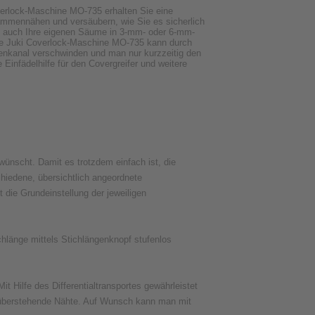
verlock-Maschine MO-735 erhalten Sie eine
ammennähen und versäubern, wie Sie es sicherlich
g auch Ihre eigenen Säume in 3-mm- oder 6-mm-
 die Juki Coverlock-Maschine MO-735 kann durch
denkanal verschwinden und man nur kurzzeitig den
 Einfädelhilfe für den Covergreifer und weitere
ünscht. Damit es trotzdem einfach ist, die
hiedene, übersichtlich angeordnete
 die Grundeinstellung der jeweiligen
chlänge mittels Stichlängenknopf stufenlos
 Hilfe des Differentialtransportes gewährleistet
r überstehende Nähte. Auf Wunsch kann man mit