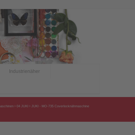
Industrienäher
aschinen
04 JUKI
JUKI - MO-735 Coverlocknähmaschine