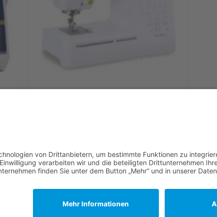
 /
Juki – HZL-80 HP-B Nähmaschine /
Vorführmodell
666,00
€
566,00
€
In den Warenkorb
Nähmaschinen
Wichtige Infos