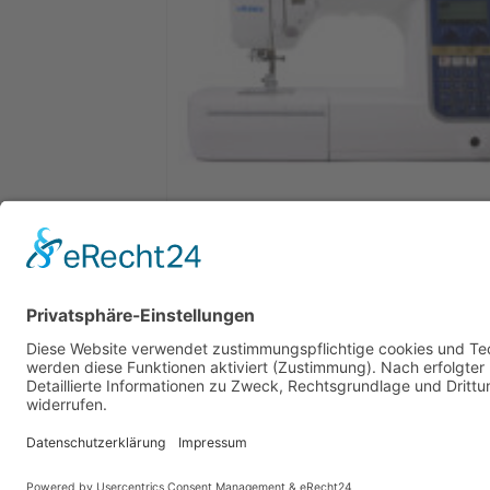
Juki HZL-DX 7 Computer Nähmaschine
Vorführmodell
2.099,00
€
1.784,00
€
Weiterlesen
Versandkosten
AGB
Datenschutz
Impressum
Copyright © 2014 Nähmaschinen Senci