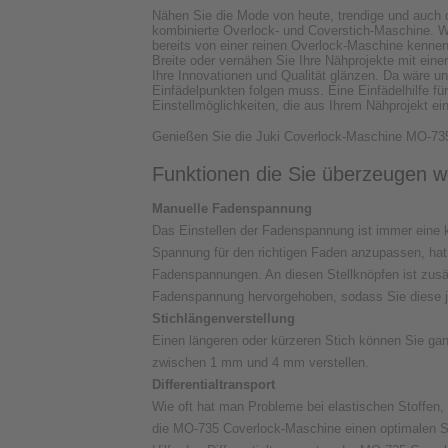
Nähen Sie die Mode von heute, trendige und auch 
kombinierte Overlock- und Coverstich-Maschine. W
bereits von einer reinen Overlock-Maschine kenn
Breite oder vernähen Sie Ihre Nähprojekte mit ein
Ihre Innovationen und Qualität glänzen. Da wäre u
Einfädelpunkten folgen muss. Eine Einfädelhilfe für 
Einstellmöglichkeiten, die aus Ihrem Nähprojekt e
Genießen Sie die Juki Coverlock-Maschine MO-735 u
Funktionen die Sie überzeugen w
Manuelle Fadenspannung
Das Einstellen der Fadenspannung ist immer eine k
Spannung für den richtigen Faden anzupassen, hat 
Fadenspannungen. An diesen Stellknöpfen ist zusätz
Fadenspannung hervorgehoben, sodass Sie diese je
Stichlängenverstellung
Einen längeren oder kürzeren Stich können Sie ganz
zwischen 1 mm und 4 mm verstellen.
Differentialtransport
Wie oft hat man Probleme bei elastischen Stoffen, 
die MO-735 Coverlock-Maschine einen optimalen St