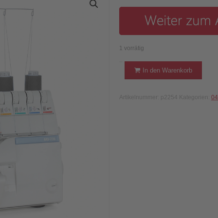
1 vorrätig
JUKI
In den Warenkorb
-
MO-
Artikelnummer:
p2254
Kategorien:
04
735
Coverlocknähmaschine
Menge