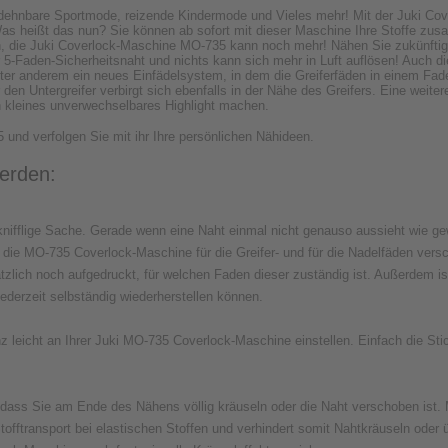
dehnbare Sportmode, reizende Kindermode und Vieles mehr! Mit der Juki Co
as heißt das nun? Sie können ab sofort mit dieser Maschine Ihre Stoffe zus
en, die Juki Coverlock-Maschine MO-735 kann noch mehr! Nähen Sie zukünfti
er 5-Faden-Sicherheitsnaht und nichts kann sich mehr in Luft auflösen! Auch
nter anderem ein neues Einfädelsystem, in dem die Greiferfäden in einem Fa
den Untergreifer verbirgt sich ebenfalls in der Nähe des Greifers. Eine weitere
in kleines unverwechselbares Highlight machen.
nd verfolgen Sie mit ihr Ihre persönlichen Nähideen.
erden:
nifflige Sache. Gerade wenn eine Naht einmal nicht genauso aussieht wie gew
die MO-735 Coverlock-Maschine für die Greifer- und für die Nadelfäden versc
lich noch aufgedruckt, für welchen Faden dieser zuständig ist. Außerdem ist
derzeit selbständig wiederherstellen können.
 leicht an Ihrer Juki MO-735 Coverlock-Maschine einstellen. Einfach die Sti
dass Sie am Ende des Nähens völlig kräuseln oder die Naht verschoben ist. Mit
offtransport bei elastischen Stoffen und verhindert somit Nahtkräuseln ode