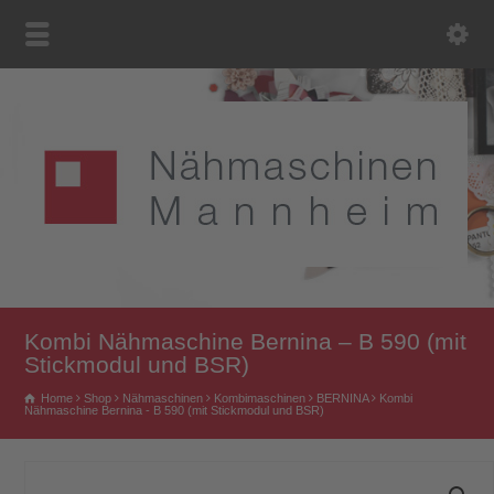
Kombi Nähmaschine Bernina – B 590 (mit
Stickmodul und BSR)
Home
Shop
Nähmaschinen
Kombimaschinen
BERNINA
Kombi
Nähmaschine Bernina - B 590 (mit Stickmodul und BSR)