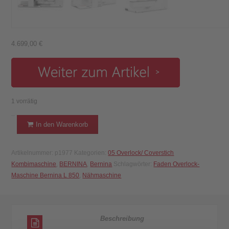
4.699,00
€
1 vorrätig
Kombi
In den Warenkorb
Nähmaschine
Bernina
Artikelnummer:
p1977
Kategorien:
05 Overlock/ Coverstich
-
Kombimaschine
,
BERNINA
,
Bernina
Schlagwörter:
Faden Overlock-
B
Maschine Bernina L 850
,
Nähmaschine
590
(mit
Stickmodul
und
Beschreibung
BSR)