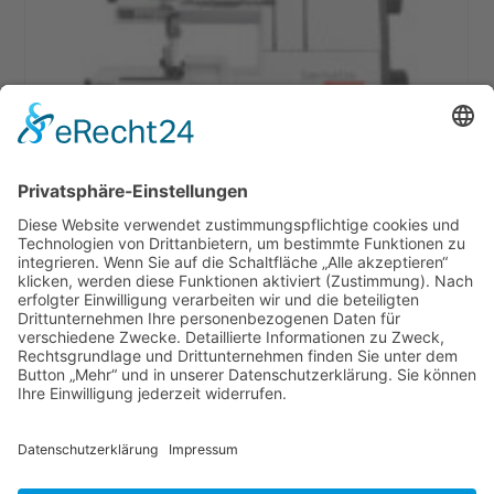
bernette FUNLOCK b44 Overlock-Maschine
649,00
€
In den Warenkorb
Versandkosten
AGB
Datenschutz
Impressum
Nähmaschinen
Wichtige Infos