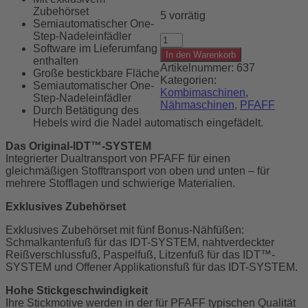
Zubehörset
5 vorrätig
Semiautomatischer One-
Step-Nadeleinfädler
PFAFF
Software im Lieferumfang
Näh-
In den Warenkorb
enthalten
und
Artikelnummer:
637
Große bestickbare Fläche
Stickmaschine
Kategorien:
Semiautomatischer One-
creative™
Kombimaschinen
,
Step-Nadeleinfädler
ambition™
Nähmaschinen
,
PFAFF
Durch Betätigung des
640
Hebels wird die Nadel automatisch eingefädelt.
Menge
Das Original-IDT™-SYSTEM
Integrierter Dualtransport von PFAFF für einen
gleichmäßigen Stofftransport von oben und unten – für
mehrere Stofflagen und schwierige Materialien.
Exklusives Zubehörset
Exklusives Zubehörset mit fünf Bonus-Nähfüßen:
Schmalkantenfuß für das IDT-SYSTEM, nahtverdeckter
Reißverschlussfuß, Paspelfuß, Litzenfuß für das IDT™-
SYSTEM und Offener Applikationsfuß für das IDT-SYSTEM.
Hohe Stickgeschwindigkeit
Ihre Stickmotive werden in der für PFAFF typischen Qualität