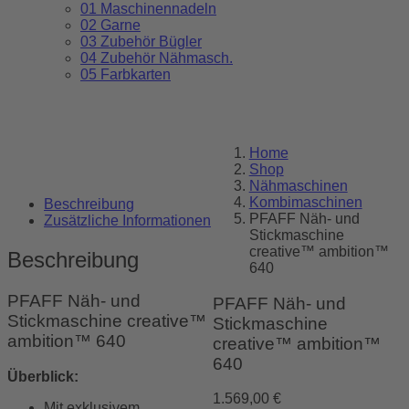
01 Maschinennadeln
02 Garne
03 Zubehör Bügler
04 Zubehör Nähmasch.
05 Farbkarten
Home
Shop
Nähmaschinen
Kombimaschinen
Beschreibung
PFAFF Näh- und
Zusätzliche Informationen
Stickmaschine
creative™ ambition™
Beschreibung
640
PFAFF Näh- und
PFAFF Näh- und
Stickmaschine creative™
Stickmaschine
ambition™ 640
creative™ ambition™
640
Überblick:
1.569,00
€
Mit exklusivem