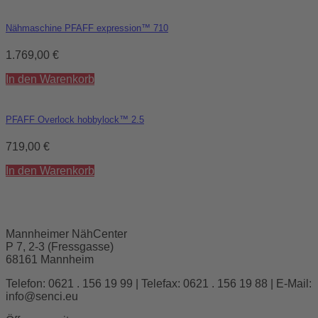
Nähmaschine PFAFF expression™ 710
1.769,00
€
In den Warenkorb
PFAFF Overlock hobbylock™ 2.5
719,00
€
In den Warenkorb
Mannheimer NähCenter
P 7, 2-3 (Fressgasse)
68161 Mannheim
Telefon: 0621 . 156 19 99 | Telefax: 0621 . 156 19 88 | E-Mail:
info@senci.eu