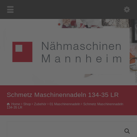
Schmetz Maschinennadeln 134-35 LR
Home
Shop
Zubehör
01 Maschinennadeln
Schmetz Maschinennadeln
134-35 LR