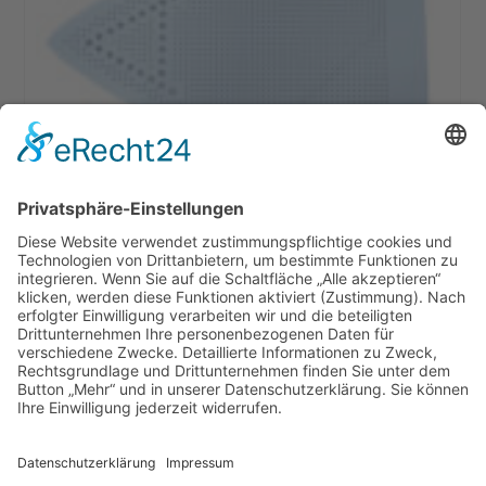
Battistella MAXI Teflon-Bügelsohle
34,95
€
In den Warenkorb
Versandkosten
AGB
Datenschutz
Impressum
Nähmaschinen