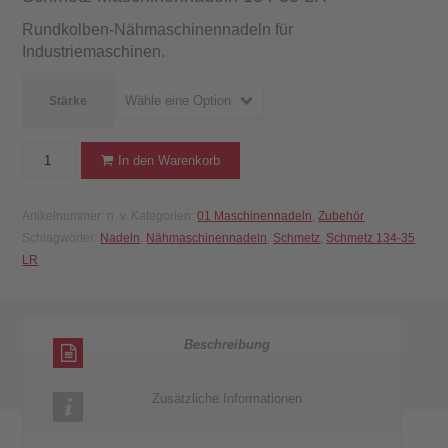
Rundkolben-Nähmaschinennadeln für
Industriemaschinen.
Wähle eine Option
Stärke
Schmetz
In den Warenkorb
Maschinennadeln
134-
Artikelnummer:
n. v.
Kategorien:
01 Maschinennadeln
,
Zubehör
35
Schlagwörter:
Nadeln
,
Nähmaschinennadeln
,
Schmetz
,
Schmetz 134-35
LR
LR
Menge
Beschreibung
Zusätzliche Informationen