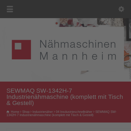
SEWMAQ SW-1342H-7
Industrienähmaschine (komplett mit Tisch
& Gestell)
Home
Shop
Industrienäher
04 Insdustrieschnellnäher
SEWMAQ SW-
1342H-7 Industrienähmaschine (komplett mit Tisch & Gestell)