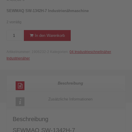
SEWMAQ SW-1342H-7 Industrienähmaschine
2 vorrätig
SEWMAQ
In den Warenkorb
SW-
1342H-
Artikelnummer:
1906232-2
Kategorien:
04 Insdustrieschnellnäher
,
7
Industrienäher
Industrienähmaschine
(komplett
mit
Tisch
Beschreibung
&
Gestell)
Menge
Zusätzliche Informationen
Beschreibung
SEWMAQ SW-1342H-7