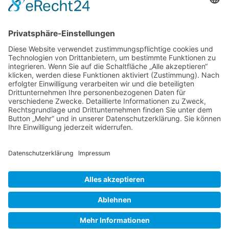
Juki – MO-50eN Overlockmaschine
569,00
€
In den Warenkorb
Versandkosten
AGB
Datenschutz
Impressum
Nähmaschinen
Wichtige Infos
Copyright © 2014 Nähmaschinen Senci