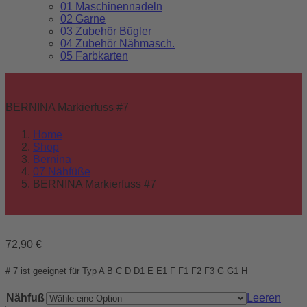
01 Maschinennadeln
02 Garne
03 Zubehör Bügler
04 Zubehör Nähmasch.
05 Farbkarten
BERNINA Markierfuss #7
Home
Shop
Bernina
07 Nähfüße
BERNINA Markierfuss #7
72,90
€
# 7 ist geeignet für Typ A B C D D1 E E1 F F1 F2 F3 G G1 H
Nähfuß
Leeren