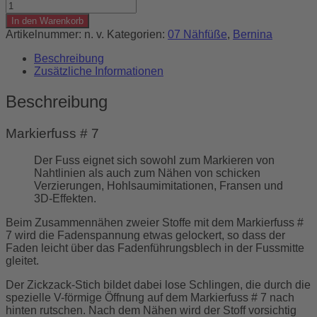
BERNINA
Markierfuss
In den Warenkorb
#7
Artikelnummer:
n. v.
Kategorien:
07 Nähfüße
,
Bernina
Menge
Beschreibung
Zusätzliche Informationen
Beschreibung
Markierfuss # 7
Der Fuss eignet sich sowohl zum Markieren von
Nahtlinien als auch zum Nähen von schicken
Verzierungen, Hohlsaumimitationen, Fransen und
3D-Effekten.
Beim Zusammennähen zweier Stoffe mit dem Markierfuss #
7 wird die Fadenspannung etwas gelockert, so dass der
Faden leicht über das Fadenführungsblech in der Fussmitte
gleitet.
Der Zickzack-Stich bildet dabei lose Schlingen, die durch die
spezielle V-förmige Öffnung auf dem Markierfuss # 7 nach
hinten rutschen. Nach dem Nähen wird der Stoff vorsichtig