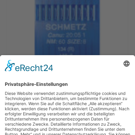
Schmetz Maschinennnadeln 134R
3,95
€
Ausführung wählen