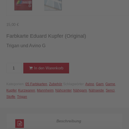
15,00
€
Farbkarte Eduard Kupfer (Original)
Trigan und Avino G
Farbkarte
In den Warenkorb
Kupfer
Trigan
Kategorien:
05 Farbkarten
,
Zubehör
Schlagwörter:
Avino
,
Garn
,
Garne
,
und
Kupfer
,
Kurzwaren
,
Mannheim
,
Nähcenter
,
Nähgarn
,
Nähseide
,
Senci
,
Avino
Stoffe
,
Trigan
G
(Original)
Menge
Beschreibung