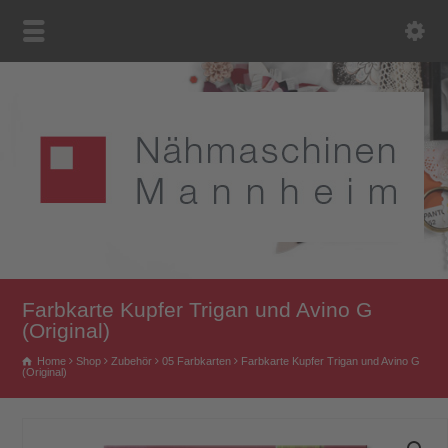
Farbkarte Kupfer Trigan und Avino G
(Original)
Home
Shop
Zubehör
05 Farbkarten
Farbkarte Kupfer Trigan und Avino G
(Original)