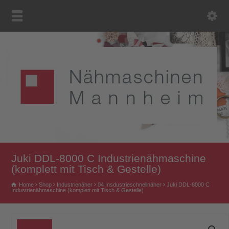
Juki DDL-8000 C Industrienähmaschine
(komplett mit Tisch & Gestelle)
Home
Shop
Industrienäher
04 Insdustrieschnellnäher
Juki DDL-8000 C
Industrienähmaschine (komplett mit Tisch & Gestelle)