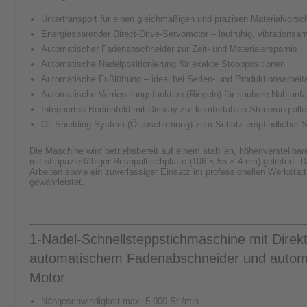
Untertransport für einen gleichmäßigen und präzisen Materialvorsc
Energiesparender Direct-Drive-Servomotor – laufruhig, vibrationsar
Automatischer Fadenabschneider zur Zeit- und Materialersparnis
Automatische Nadelpositionierung für exakte Stopppositionen
Automatische Fußlüftung – ideal bei Serien- und Produktionsarbeit
Automatische Verriegelungsfunktion (Riegeln) für saubere Nahtanf
Integriertes Bedienfeld mit Display zur komfortablen Steuerung all
Oil Shielding System (Ölabschirmung) zum Schutz empfindlicher St
Die Maschine wird betriebsbereit auf einem stabilen, höhenverstellbar
mit strapazierfähiger Resopaltischplatte (106 × 55 × 4 cm) geliefert. 
Arbeiten sowie ein zuverlässiger Einsatz im professionellen Werkstatt
gewährleistet.
1-Nadel-Schnellsteppstichmaschine mit Direkt
automatischem Fadenabschneider und automa
Motor
Nähgeschwindigkeit max. 5.000 St./min.