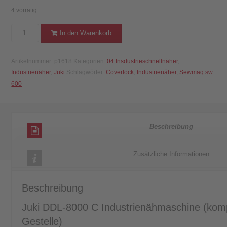
4 vorrätig
Juki
In den Warenkorb
DDL-
8000
Artikelnummer:
p1618
Kategorien:
04 Insdustrieschnellnäher
,
C
Industrienäher
,
Juki
Schlagwörter:
Coverlock
,
Industrienäher
,
Sewmaq sw
Industrienähmaschine
600
(komplett
mit
Tisch
&
Beschreibung
Gestelle)
Menge
Zusätzliche Informationen
Beschreibung
Juki DDL-8000 C Industrienähmaschine (kompl
Gestelle)