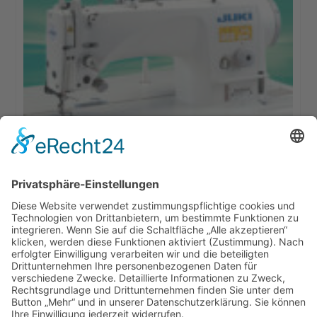
Juki DLN-9010 ASS Industrienähmaschine
3.995,00
€
In den Warenkorb