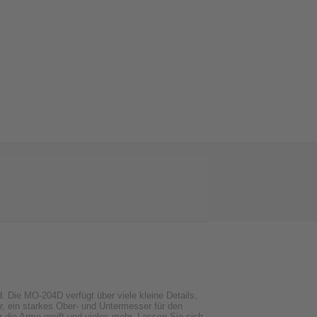
 Die MO-204D verfügt über viele kleine Details,
r, ein starkes Ober- und Untermesser für den
er die Arme greift und vieles mehr. Lassen Sie sich