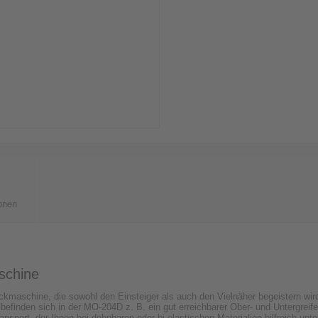
onen
schine
maschine, die sowohl den Einsteiger als auch den Vielnäher begeistern wird.
efinden sich in der MO-204D z. B. ein gut erreichbarer Ober- und Untergreife
ransport, der Ihnen bei dehnbaren oder bi-elastischen Materialien hilfreich unt