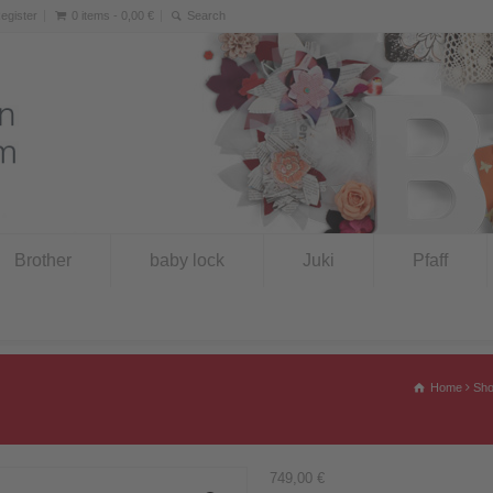
Register
0 items -
0,00
€
Brother
baby lock
Juki
Pfaff
Home
Sh
749,00
€