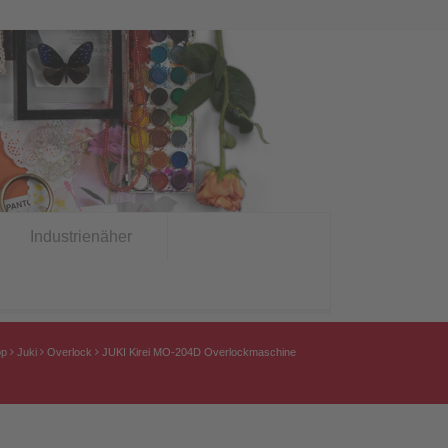
Industrienäher
op
Juki
Overlock
JUKI Kirei MO-204D Overlockmaschine