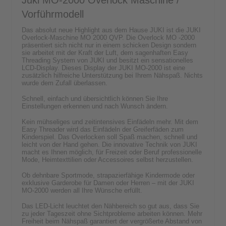
Juki MO-2000 Overlock Maschine /
Vorführmodell
Das absolut neue Highlight aus dem Hause JUKI ist die JUKI
Overlock-Maschine MO 2000 QVP. Die Overlock MO -2000
präsentiert sich nicht nur in einem schicken Design sondern
sie arbeitet mit der Kraft der Luft, dem sagenhaften Easy
Threading System von JUKI und besitzt ein sensationelles
LCD-Display. Dieses Display der JUKI MO-2000 ist eine
zusätzlich hilfreiche Unterstützung bei Ihrem Nähspaß. Nichts
wurde dem Zufall überlassen.
Schnell, einfach und übersichtlich können Sie Ihre
Einstellungen erkennen und nach Wunsch ändern.
Kein mühseliges und zeitintensives Einfädeln mehr. Mit dem
Easy Threader wird das Einfädeln der Greiferfäden zum
Kinderspiel. Das Overlocken soll Spaß machen, schnell und
leicht von der Hand gehen. Die innovative Technik von JUKI
macht es Ihnen möglich, für Freizeit oder Beruf professionelle
Mode, Heimtexttilien oder Accessoires selbst herzustellen.
Ob dehnbare Sportmode, strapazierfähige Kindermode oder
exklusive Garderobe für Damen oder Herren – mit der JUKI
MO-2000 werden all Ihre Wünsche erfüllt.
Das LED-Licht leuchtet den Nähbereich so gut aus, dass Sie
zu jeder Tageszeit ohne Sichtprobleme arbeiten können. Mehr
Freiheit beim Nähspaß garantiert der vergrößerte Abstand von