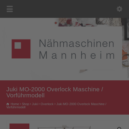
Juki MO-2000 Overlock Maschine /
Vorführmodell
Home
Shop
Juki
Overlock
Juki MO-2000 Overlock Maschine /
Vorführmodell